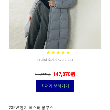
★
★
★
★
★
★
★
★
★
★
(
1
개의 후기가 있습니다.)
147,870원
159,000원
최저가 보러가기
23FW 켄지 폭스퍼 롱구스