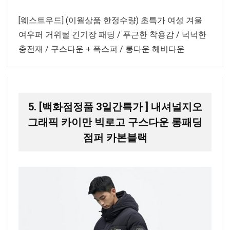
[웨스트우드] (이월상품 한정수량) 초특가 여성 겨울
여우퍼 거위털 긴기장 패딩 / 푸근한 착용감 / 넉넉한
충전재 / 구스다운 + 폭스퍼 / 롱다운 헤비다운
5. [백화점정품 3일간특가 ] 내셔널지오
그래픽 카이만 빅로고 구스다운 롱패딩
점퍼 카본블랙