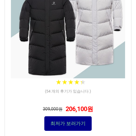
★
★
★
★
★
★
★
★
★
★
(
54
개의 후기가 있습니다.)
206,100원
309,000원
최저가 보러가기