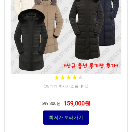
★
★
★
★
★
★
★
★
★
★
(
36
개의 후기가 있습니다.)
159,000원
599,800원
최저가 보러가기