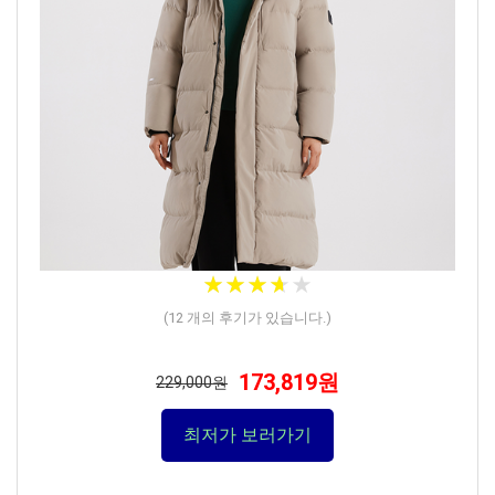
★
★
★
★
★
★
★
★
★
★
(
12
개의 후기가 있습니다.)
173,819원
229,000원
최저가 보러가기