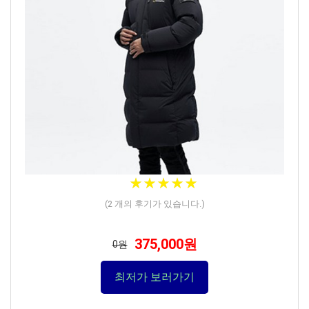
★
★
★
★
★
★
★
★
★
★
(
2
개의 후기가 있습니다.)
375,000원
0원
최저가 보러가기