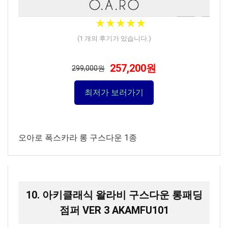
★
★
★
★
★
★
★
★
★
★
(
1
개의 후기가 있습니다.)
257,200원
299,000원
최저가 보러가기
오아로 폭스카라 롱 구스다운 1종
10. 아키클래식 왈라비 구스다운 롱패딩
점퍼 VER 3 AKAMFU101