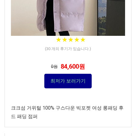
★
★
★
★
★
★
★
★
★
★
(
30
개의 후기가 있습니다.)
84,600원
0원
최저가 보러가기
크크섬 거위털 100% 구스다운 빅포켓 여성 롱패딩 후
드 패딩 점퍼