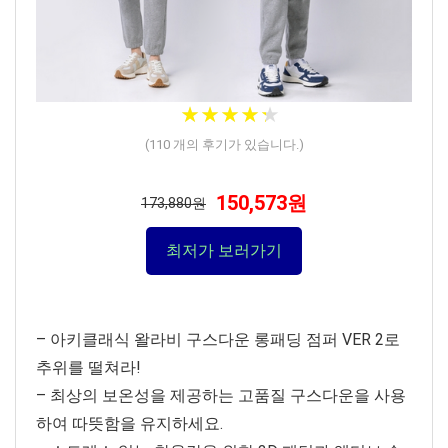
★
★
★
★
★
★
★
★
★
★
(
110
개의 후기가 있습니다.)
150,573원
173,880원
최저가 보러가기
– 아키클래식 왈라비 구스다운 롱패딩 점퍼 VER 2로
추위를 떨쳐라!
– 최상의 보온성을 제공하는 고품질 구스다운을 사용
하여 따뜻함을 유지하세요.