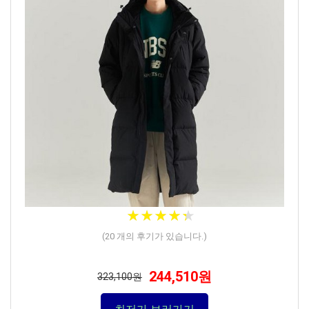
★
★
★
★
★
★
★
★
★
★
(
20
개의 후기가 있습니다.)
244,510원
323,100원