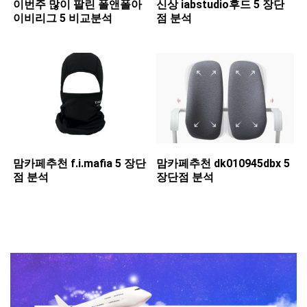
이번주 많이 팔린 ​폴앤폴아
신상 ​iabstudio후드 5 장단
이비리그 5 비교분석
점 분석
맘카페추천 ​f.i.mafia 5 장단
맘카페추천 ​dk010945dbx 5
점 분석
장단점 분석