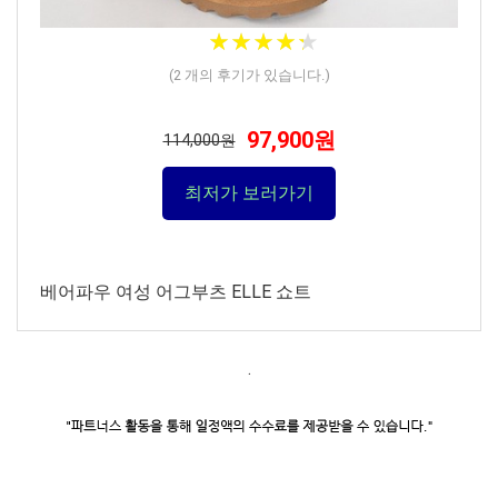
★
★
★
★
★
★
★
★
★
★
(
2
개의 후기가 있습니다.)
97,900원
114,000원
최저가 보러가기
베어파우 여성 어그부츠 ELLE 쇼트
.