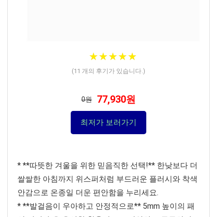
★
★
★
★
★
★
★
★
★
★
(
11
개의 후기가 있습니다.)
77,930원
0원
최저가 보러가기
* **따뜻한 겨울을 위한 믿음직한 선택!** 한낮보다 더
쌀쌀한 아침까지 위스퍼처럼 부드러운 플러시와 착색
안감으로 온종일 더운 편안함을 누리세요.
* **발걸음이 우아하고 안정적으로** 5mm 높이의 패