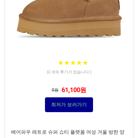
★
★
★
★
★
★
★
★
★
★
(
2
개의 후기가 있습니다.)
61,100원
0원
최저가 보러가기
베어파우 레트로 슈퍼 쇼티 플랫폼 여성 겨울 방한 양