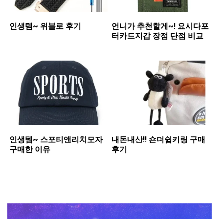
인생템~ 위블로 후기
언니가 추천할게~! 요시다포
터카드지갑 장점 단점 비교
인생템~ 스포티앤리치모자
내돈내산!! 숀더쉽키링 구매
구매한 이유
후기