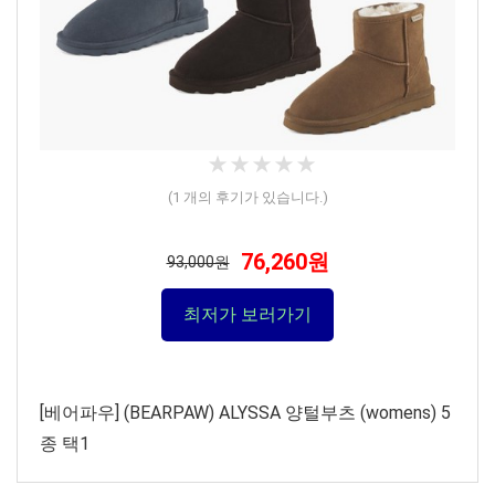
★
★
★
★
★
★
★
★
★
★
(
1
개의 후기가 있습니다.)
76,260원
93,000원
최저가 보러가기
[베어파우] (BEARPAW) ALYSSA 양털부츠 (womens) 5
종 택1