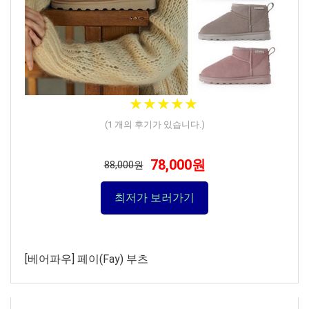
★
★
★
★
★
★
★
★
★
★
(
1
개의 후기가 있습니다.)
78,000원
88,000원
최저가 보러가기
[베어파우] 페이(Fay) 부츠