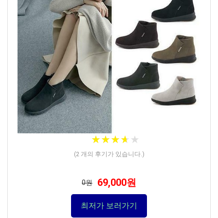
★
★
★
★
★
★
★
★
★
★
(
2
개의 후기가 있습니다.)
69,000원
0원
최저가 보러가기