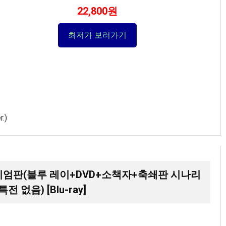
22,800원
최저가 보러가기
.)
 프리미엄판(블루 레이+DVD+소책자+축쇄판 시나리
전 없음) [Blu-ray]