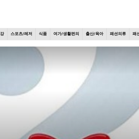
건강
스포츠/레저
식품
여가/생활편의
출산/육아
패션의류
패