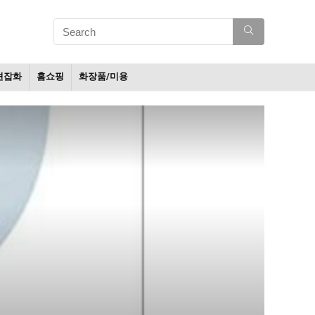
션잡화
홈쇼핑
화장품/미용