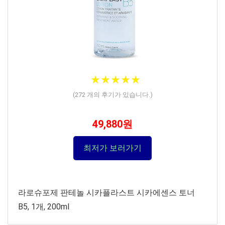
★
★
★
★
★
★
★
★
★
★
(
272
개의 후기가 있습니다.)
49,880원
최저가 보러가기
라로슈포제 판테놀 시카플라스트 시카에센스 토너
B5, 1개, 200ml