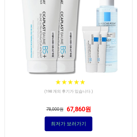
★
★
★
★
★
★
★
★
★
★
(
198
개의 후기가 있습니다.)
67,860원
78,000원
최저가 보러가기