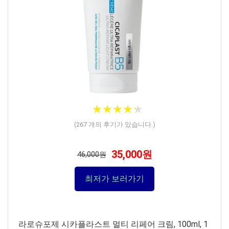
★
★
★
★
★
★
★
★
★
★
(
267
개의 후기가 있습니다.)
35,000원
46,000원
최저가 보러가기
라로슈포제 시카플라스트 멀티 리페어 크림, 100ml, 1