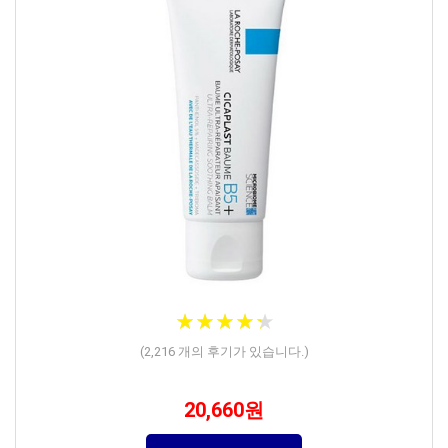
★
★
★
★
★
★
★
★
★
★
(
2,216
개의 후기가 있습니다.)
20,660원