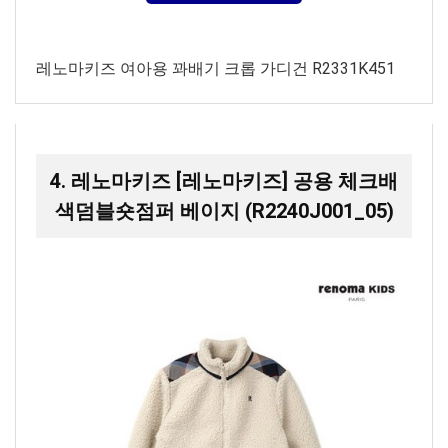
레노마키즈 여아용 꽈배기 크롭 가디건 R2331K451
4. 레노마키즈 [레노마키즈] 공용 체크배
색덤블숏점퍼 베이지 (R2240J001_05)