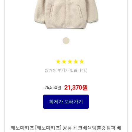
★
★
★
★
★
★
★
★
★
★
(
5
개의 후기가 있습니다.)
21,370원
26,550원
최저가 보러가기
레노마키즈 [레노마키즈] 공용 체크배색덤블숏점퍼 베