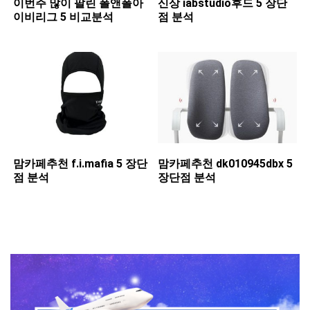
이번주 많이 팔린 ​폴앤폴아
신상 ​iabstudio후드 5 장단
이비리그 5 비교분석
점 분석
맘카페추천 ​f.i.mafia 5 장단
맘카페추천 ​dk010945dbx 5
점 분석
장단점 분석