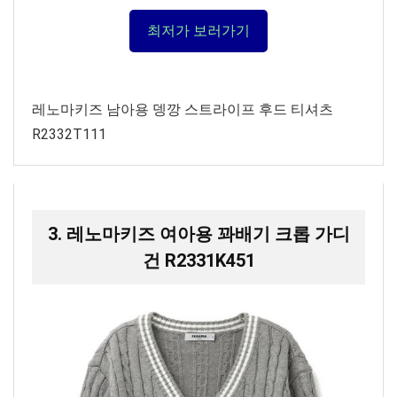
최저가 보러가기
레노마키즈 남아용 뎅깡 스트라이프 후드 티셔츠
R2332T111
3. 레노마키즈 여아용 꽈배기 크롭 가디
건 R2331K451