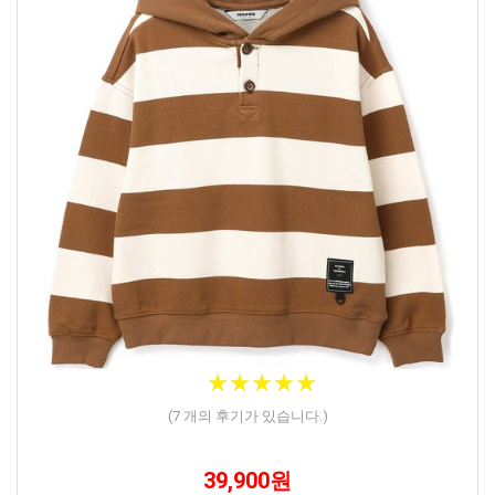
★
★
★
★
★
★
★
★
★
★
(
7
개의 후기가 있습니다.)
39,900원