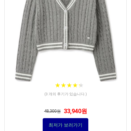
★
★
★
★
★
★
★
★
★
★
(
3
개의 후기가 있습니다.)
33,940원
48,300원
최저가 보러가기