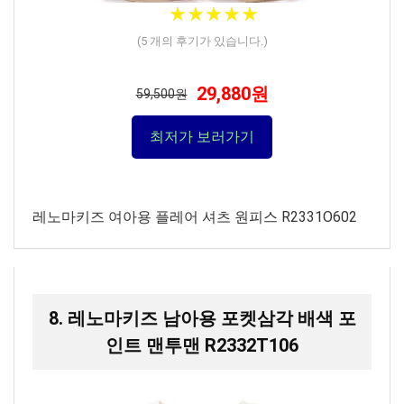
★
★
★
★
★
★
★
★
★
★
(
5
개의 후기가 있습니다.)
29,880원
59,500원
최저가 보러가기
레노마키즈 여아용 플레어 셔츠 원피스 R2331O602
8. 레노마키즈 남아용 포켓삼각 배색 포
인트 맨투맨 R2332T106