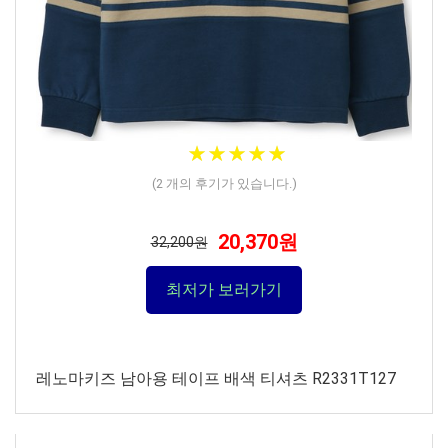
★
★
★
★
★
★
★
★
★
★
(
2
개의 후기가 있습니다.)
20,370원
32,200원
최저가 보러가기
레노마키즈 남아용 테이프 배색 티셔츠 R2331T127