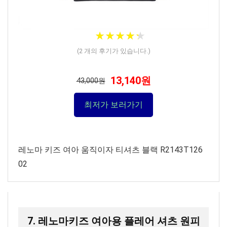
★
★
★
★
★
★
★
★
★
★
(
2
개의 후기가 있습니다.)
13,140원
43,000원
최저가 보러가기
레노마 키즈 여아 움직이자 티셔츠 블랙 R2143T126
02
7. 레노마키즈 여아용 플레어 셔츠 원피