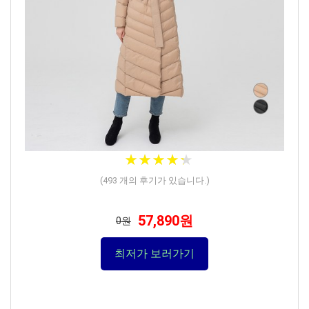
★
★
★
★
★
★
★
★
★
★
(
493
개의 후기가 있습니다.)
57,890원
0원
최저가 보러가기