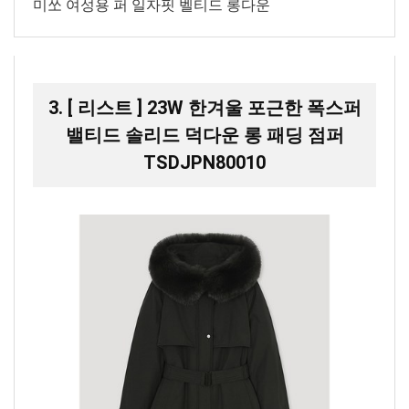
미쏘 여성용 퍼 일자핏 벨티드 롱다운
3. [ 리스트 ] 23W 한겨울 포근한 폭스퍼
밸티드 솔리드 덕다운 롱 패딩 점퍼
TSDJPN80010