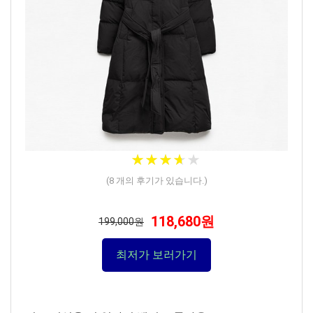
★
★
★
★
★
★
★
★
★
★
(
8
개의 후기가 있습니다.)
118,680원
199,000원
최저가 보러가기