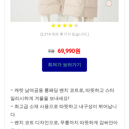
★
★
★
★
★
★
★
★
★
★
(
2,314
개의 후기가 있습니다.)
69,990원
0원
최저가 보러가기
– 캐럿 남여공용 롱패딩 밴치 코트로, 따뜻하고 스타
일리시하게 겨울을 보내세요!
– 최고급 소재 사용으로 따뜻하고 내구성이 뛰어납니
다.
– 밴치 코트 디자인으로, 무릎까지 따뜻하게 감싸안아