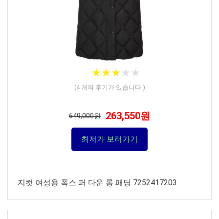
★
★
★
★
★
★
★
★
★
★
(
4
개의 후기가 있습니다.)
263,550원
649,000원
최저가 보러가기
지컷 여성용 폭스 퍼 다운 롱 패딩 7252417203