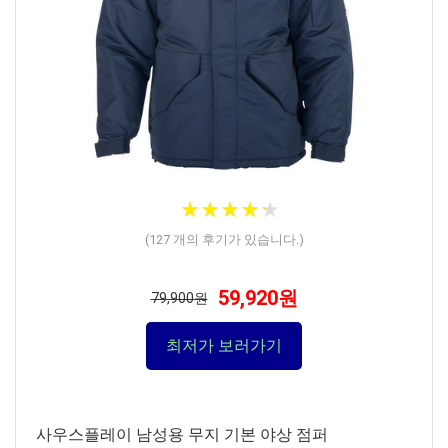
★
★
★
★
★
★
★
★
★
★
(
127
개의 후기가 있습니다.)
59,920원
79,900원
최저가 보러가기
사우스플레이 남성용 무지 기본 야상 점퍼