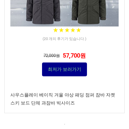
★
★
★
★
★
★
★
★
★
★
(
20
개의 후기가 있습니다.)
57,700원
72,000원
최저가 보러가기
사우스플레이 베이직 겨울 야상 패딩 점퍼 잠바 자켓
스키 보드 단체 과잠바 빅사이즈
.