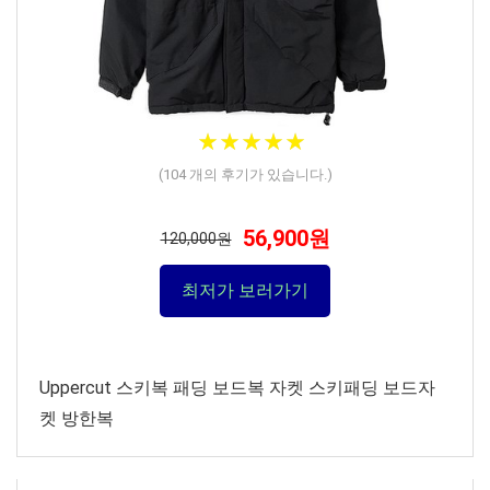
★
★
★
★
★
★
★
★
★
★
(
104
개의 후기가 있습니다.)
56,900원
120,000원
최저가 보러가기
Uppercut 스키복 패딩 보드복 자켓 스키패딩 보드자
켓 방한복