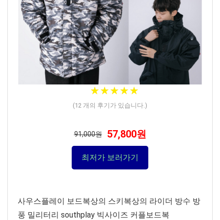
★
★
★
★
★
★
★
★
★
★
(
12
개의 후기가 있습니다.)
57,800원
91,000원
최저가 보러가기
사우스플레이 보드복상의 스키복상의 라이더 방수 방
풍 밀리터리 southplay 빅사이즈 커플보드복