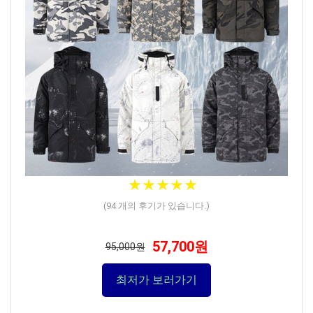
★
★
★
★
★
★
★
★
★
★
(
94
개의 후기가 있습니다.)
57,700원
95,000원
최저가 보러가기