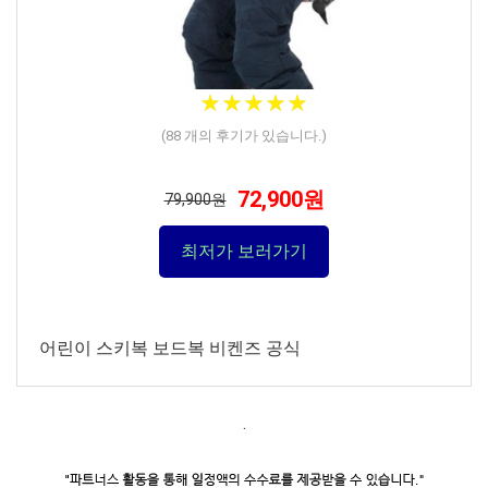
★
★
★
★
★
★
★
★
★
★
(
88
개의 후기가 있습니다.)
72,900원
79,900원
최저가 보러가기
어린이 스키복 보드복 비켄즈 공식
.