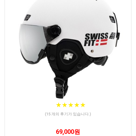
★
★
★
★
★
★
★
★
★
★
(
15
개의 후기가 있습니다.)
69,000원