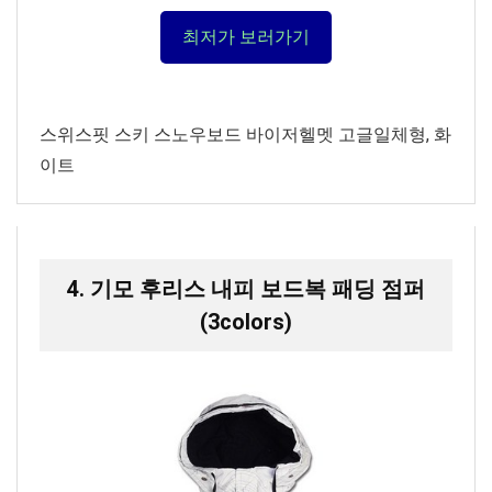
최저가 보러가기
스위스핏 스키 스노우보드 바이저헬멧 고글일체형, 화
이트
4. 기모 후리스 내피 보드복 패딩 점퍼
(3colors)