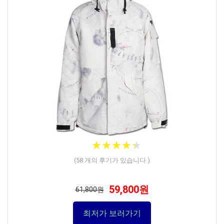
★
★
★
★
★
★
★
★
★
★
(
58
개의 후기가 있습니다.)
59,800원
61,800원
최저가 보러가기