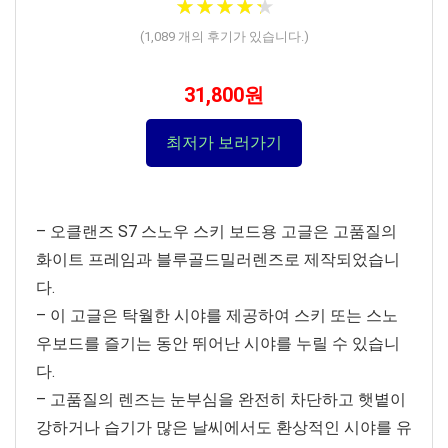
★
★
★
★
★
★
★
★
★
★
(
1,089
개의 후기가 있습니다.)
31,800원
최저가 보러가기
– 오클랜즈 S7 스노우 스키 보드용 고글은 고품질의
화이트 프레임과 블루골드밀러렌즈로 제작되었습니
다.
– 이 고글은 탁월한 시야를 제공하여 스키 또는 스노
우보드를 즐기는 동안 뛰어난 시야를 누릴 수 있습니
다.
– 고품질의 렌즈는 눈부심을 완전히 차단하고 햇볕이
강하거나 습기가 많은 날씨에서도 환상적인 시야를 유