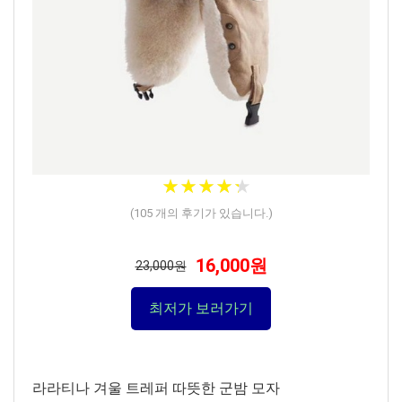
★
★
★
★
★
★
★
★
★
★
(
105
개의 후기가 있습니다.)
16,000원
23,000원
최저가 보러가기
라라티나 겨울 트레퍼 따뜻한 군밤 모자