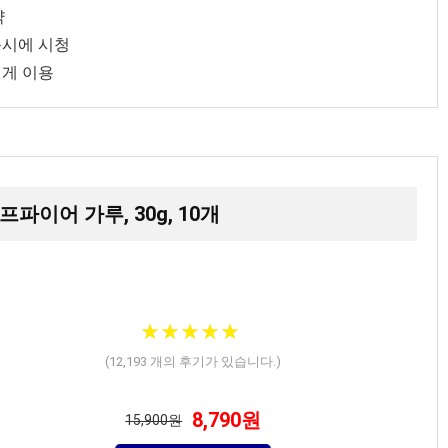
약
동시에 시청
쉽게 이용
프파이어 가루, 30g, 10개
★
★
★
★
★
★
★
★
★
★
(
12,193
개의 후기가 있습니다.)
8,790원
15,900원