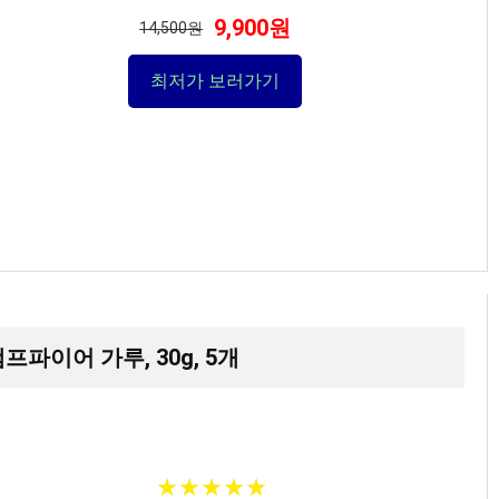
9,900원
14,500원
최저가 보러가기
캠프파이어 가루, 30g, 5개
★
★
★
★
★
★
★
★
★
★