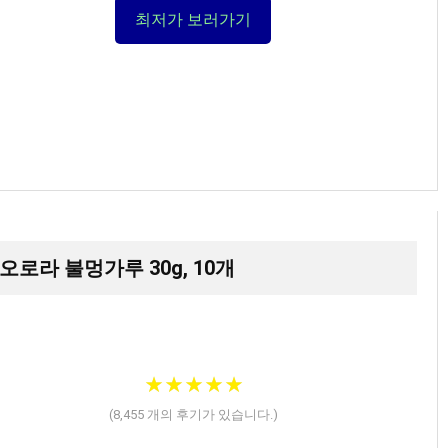
최저가 보러가기
오로라 불멍가루 30g, 10개
★
★
★
★
★
★
★
★
★
★
(
8,455
개의 후기가 있습니다.)