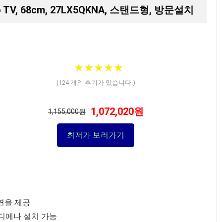
 TV, 68cm, 27LX5QKNA, 스탠드형, 방문설치
★
★
★
★
★
★
★
★
★
★
(
124
개의 후기가 있습니다.)
1,072,020원
1,155,000원
최저가 보러가기
화면을 제공
어디에나 설치 가능