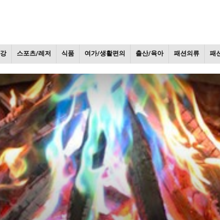
건강
스포츠/레저
식품
여가/생활편의
출산/육아
패션의류
패