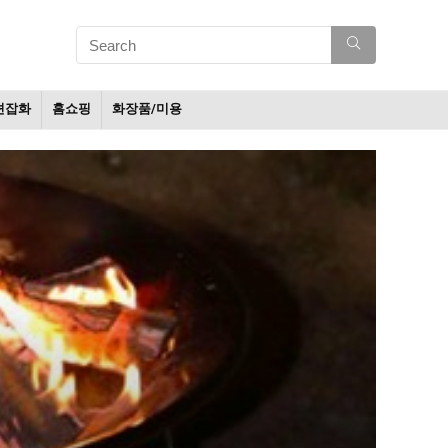
션잡화
홈쇼핑
화장품/미용