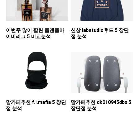
이번주 많이 팔린 ​폴앤폴아
신상 ​iabstudio후드 5 장단
이비리그 5 비교분석
점 분석
맘카페추천 ​f.i.mafia 5 장단
맘카페추천 ​dk010945dbx 5
점 분석
장단점 분석