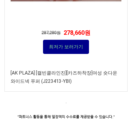
278,660원
287,280원
최저가 보러가기
[AK PLAZA] [캘빈클라인진][카즈하착장]여성 숏다운
와이드넥 푸퍼 (J223413-YBI)
.