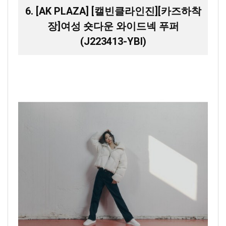
6. [AK PLAZA] [캘빈클라인진][카즈하착
장]여성 숏다운 와이드넥 푸퍼
(J223413-YBI)