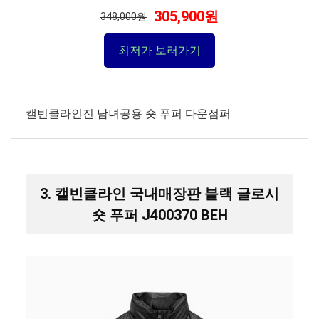
305,900원
348,000원
최저가 보러가기
캘빈클라인진 남녀공용 숏 푸퍼 다운점퍼
3. 캘빈클라인 국내매장판 블랙 글로시
숏 푸퍼 J400370 BEH