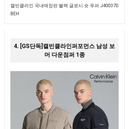
캘빈클라인 국내매장판 블랙 글로시 숏 푸퍼 J400370
BEH
4. [GS단독]캘빈클라인퍼포먼스 남성 보
머 다운점퍼 1종