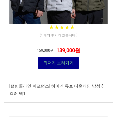
★
★
★
★
★
★
★
★
★
★
(
1
개의 후기가 있습니다.)
139,000원
159,000원
최저가 보러가기
[캘빈클라인 퍼포먼스] 하이넥 튜브 다운패딩 남성 3
컬러 택1