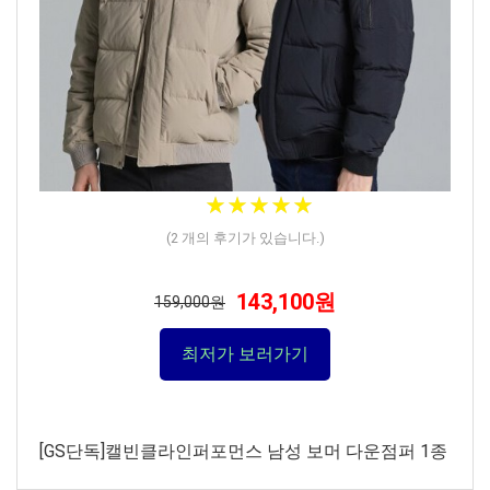
★
★
★
★
★
★
★
★
★
★
(
2
개의 후기가 있습니다.)
143,100원
159,000원
최저가 보러가기
[GS단독]캘빈클라인퍼포먼스 남성 보머 다운점퍼 1종