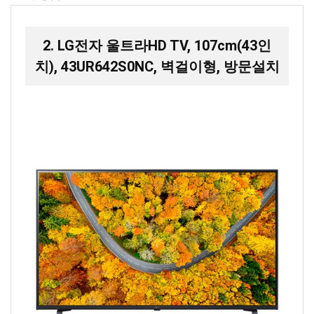
2. LG전자 울트라HD TV, 107cm(43인
치), 43UR642S0NC, 벽걸이형, 방문설치