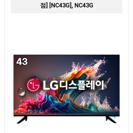
점] [NC43G], NC43G