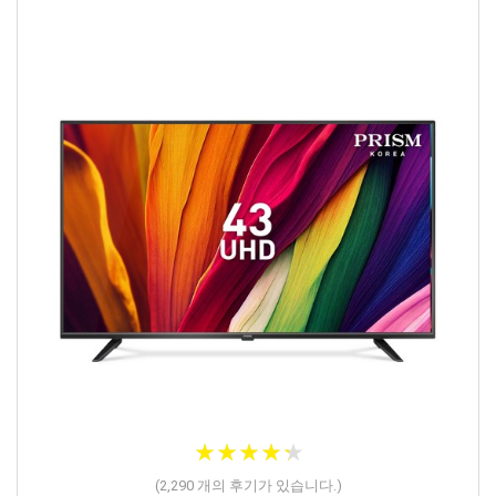
★
★
★
★
★
★
★
★
★
★
(
2,290
개의 후기가 있습니다.)