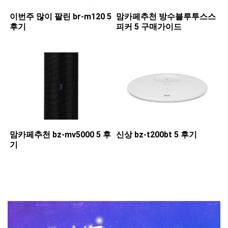
이번주 많이 팔린 ​br-m120 5
맘카페추천 ​방수블루투스스
후기
피커 5 구매가이드
맘카페추천 ​bz-mv5000 5 후
신상 ​bz-t200bt 5 후기
기