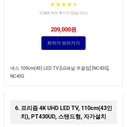
★
★
★
★
★
★
★
★
★
★
(
1,805
개의 후기가 있습니다.)
209,000원
최저가 보러가기
넥스 109cm(43) LED TV [LG패널 무결점] [NC43G],
NC43G
6. 프리즘 4K UHD LED TV, 110cm(43인
치), PT430UD, 스탠드형, 자가설치