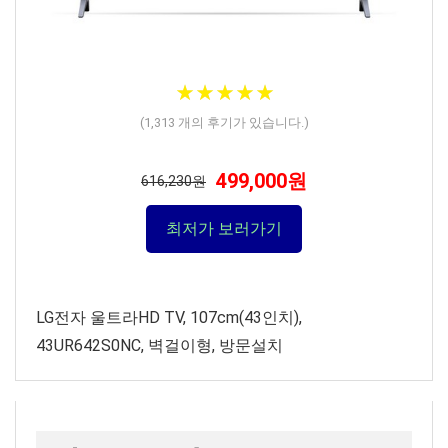
★
★
★
★
★
★
★
★
★
★
(
1,313
개의 후기가 있습니다.)
499,000원
616,230원
최저가 보러가기
LG전자 울트라HD TV, 107cm(43인치),
43UR642S0NC, 벽걸이형, 방문설치