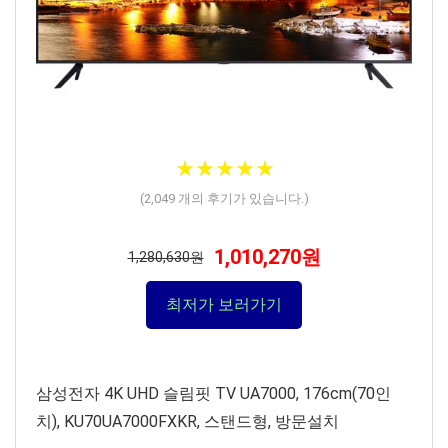
★
★
★
★
★
★
★
★
★
★
(
2,049
개의 후기가 있습니다.)
1,010,270원
1,280,630원
최저가 보러가기
삼성전자 4K UHD 슬림핏 TV UA7000, 176cm(70인
치), KU70UA7000FXKR, 스탠드형, 방문설치