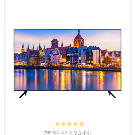
★
★
★
★
★
★
★
★
★
★
(
750
개의 후기가 있습니다.)