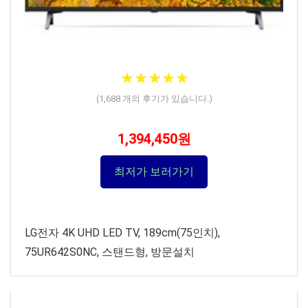
★
★
★
★
★
★
★
★
★
★
(
1,688
개의 후기가 있습니다.)
1,394,450원
최저가 보러가기
LG전자 4K UHD LED TV, 189cm(75인치),
75UR642S0NC, 스탠드형, 방문설치