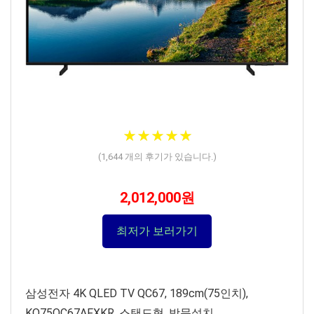
★
★
★
★
★
★
★
★
★
★
(
1,644
개의 후기가 있습니다.)
2,012,000원
최저가 보러가기
삼성전자 4K QLED TV QC67, 189cm(75인치),
KQ75QC67AFXKR, 스탠드형, 방문설치