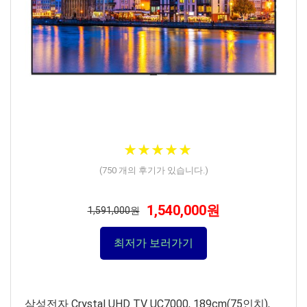
★
★
★
★
★
★
★
★
★
★
(
750
개의 후기가 있습니다.)
1,540,000원
1,591,000원
최저가 보러가기
삼성전자 Crystal UHD TV UC7000, 189cm(75인치),