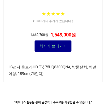
★
★
★
★
★
★
★
★
★
★
(
1,338
개의 후기가 있습니다.)
1,549,000원
1,669,700원
최저가 보러가기
LG전자 울트라HD TV, 75UQ8300QNA, 방문설치, 벽걸
이형, 189cm(75인치)
.