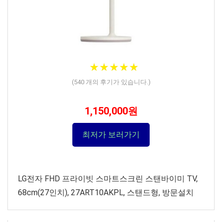
★
★
★
★
★
★
★
★
★
★
(
540
개의 후기가 있습니다.)
1,150,000원
최저가 보러가기
LG전자 FHD 프라이빗 스마트스크린 스탠바이미 TV,
68cm(27인치), 27ART10AKPL, 스탠드형, 방문설치