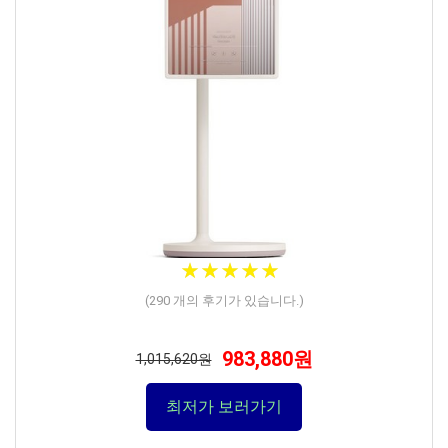
★
★
★
★
★
★
★
★
★
★
(
290
개의 후기가 있습니다.)
983,880원
1,015,620원
최저가 보러가기