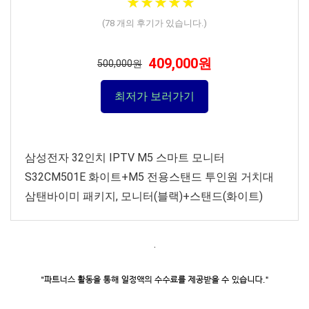
★
★
★
★
★
★
★
★
★
★
(
78
개의 후기가 있습니다.)
409,000원
500,000원
최저가 보러가기
삼성전자 32인치 IPTV M5 스마트 모니터
S32CM501E 화이트+M5 전용스탠드 투인원 거치대
삼탠바이미 패키지, 모니터(블랙)+스탠드(화이트)
.