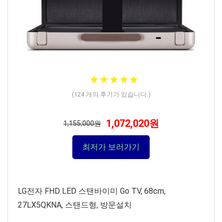
★
★
★
★
★
★
★
★
★
★
(
124
개의 후기가 있습니다.)
1,072,020원
1,155,000원
최저가 보러가기
LG전자 FHD LED 스탠바이미 Go TV, 68cm,
27LX5QKNA, 스탠드형, 방문설치