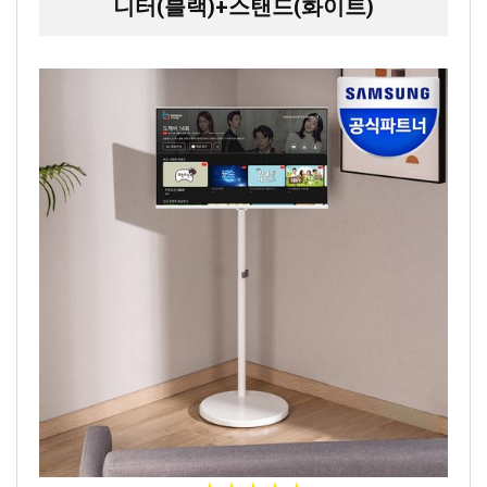
니터(블랙)+스탠드(화이트)