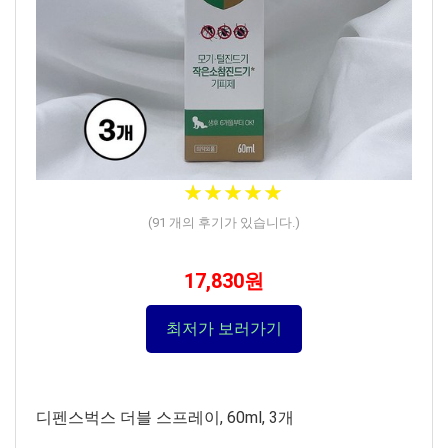
★
★
★
★
★
★
★
★
★
★
(
91
개의 후기가 있습니다.)
17,830원
최저가 보러가기
디펜스벅스 더블 스프레이, 60ml, 3개