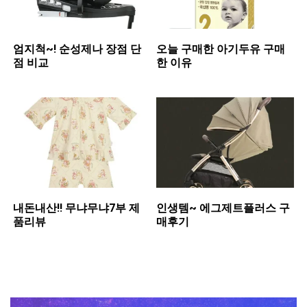
엄지척~! 순성제나 장점 단
오늘 구매한 아기두유 구매
점 비교
한 이유
내돈내산!! 무냐무냐7부 제
인생템~ 에그제트플러스 구
품리뷰
매후기