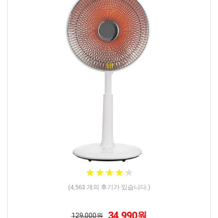
★
★
★
★
★
★
★
★
★
★
(
4,563
개의 후기가 있습니다.)
34,990원
129,000원