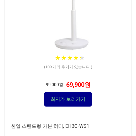
★
★
★
★
★
★
★
★
★
★
(
109
개의 후기가 있습니다.)
69,900원
99,000원
최저가 보러가기
한일 스탠드형 카본 히터, EHBC-WS1