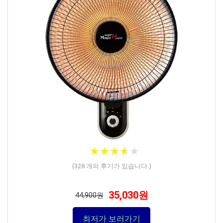
★
★
★
★
★
★
★
★
★
★
(
328
개의 후기가 있습니다.)
35,030원
44,900원
최저가 보러가기