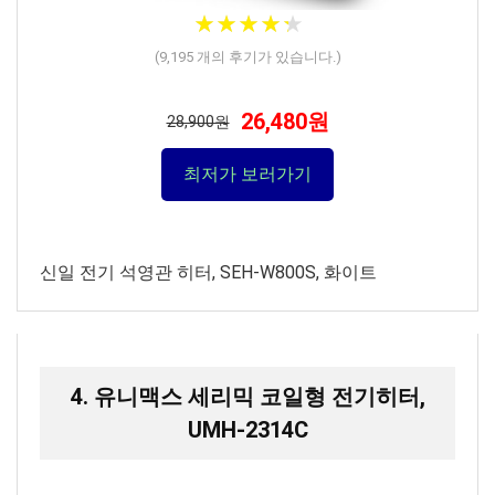
★
★
★
★
★
★
★
★
★
★
(
9,195
개의 후기가 있습니다.)
26,480원
28,900원
최저가 보러가기
신일 전기 석영관 히터, SEH-W800S, 화이트
4. 유니맥스 세리믹 코일형 전기히터,
UMH-2314C