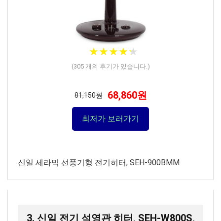
★
★
★
★
★
★
★
★
★
★
(
305
개의 후기가 있습니다.)
68,860원
81,150원
최저가 보러가기
신일 세라믹 선풍기형 전기히터, SEH-900BMM
3. 신일 전기 석영관 히터, SEH-W800S,