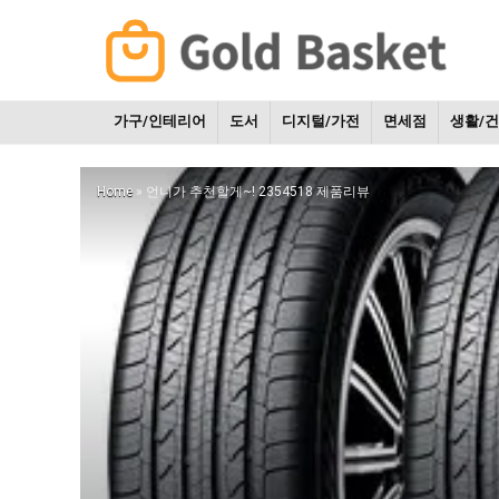
가구/인테리어
도서
디지털/가전
면세점
생활/
Home
»
언니가 추천할게~! 2354518 제품리뷰