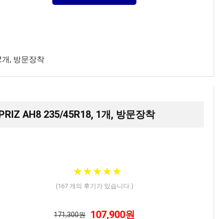
 2개, 방문장착
Z AH8 235/45R18, 1개, 방문장착
★
★
★
★
★
★
★
★
★
★
(
167
개의 후기가 있습니다.)
107,900원
171,300원