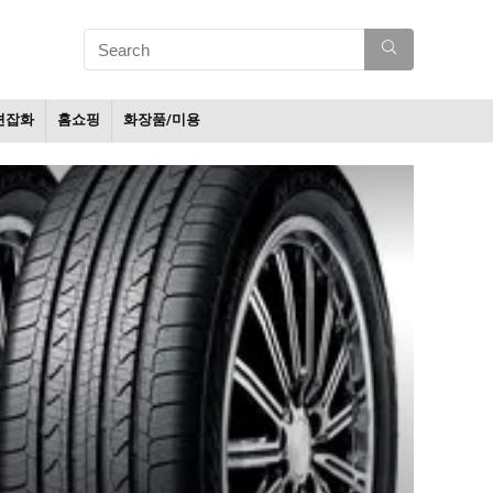
션잡화
홈쇼핑
화장품/미용