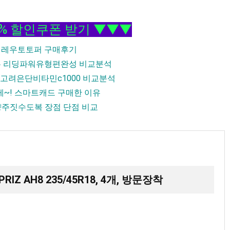
5% 할인쿠폰 받기 ▼▼▼
 레우토토퍼 구매후기
는 리딩파워유형편완성 비교분석
 고려은단비타민c1000 비교분석
~! 스마트캐드 구매한 이유
량주짓수도복 장점 단점 비교
Z AH8 235/45R18, 4개, 방문장착