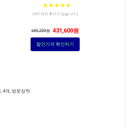
★
★
★
★
★
★
★
★
★
★
(
167
개의 후기가 있습니다.)
431,600원
685,200원
할인가격 확인하기
8, 4개, 방문장착