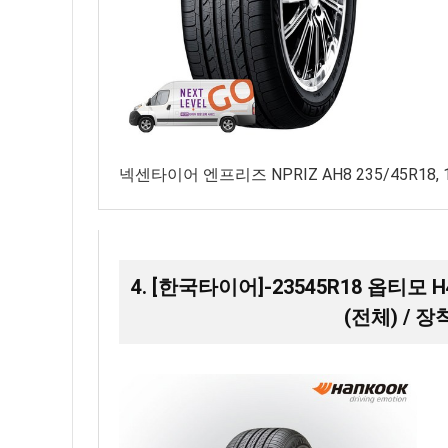
넥센타이어 엔프리즈 NPRIZ AH8 235/45R18,
4. [한국타이어]-23545R18 옵티모 H
(전체) / 