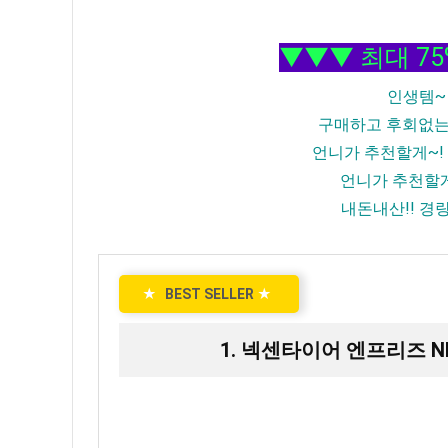
▼▼▼ 최대 7
인생템~
구매하고 후회없
언니가 추천할게~!
언니가 추천할게
내돈내산!! 경
★
BEST SELLER
★
1. 넥센타이어 엔프리즈 NPRI