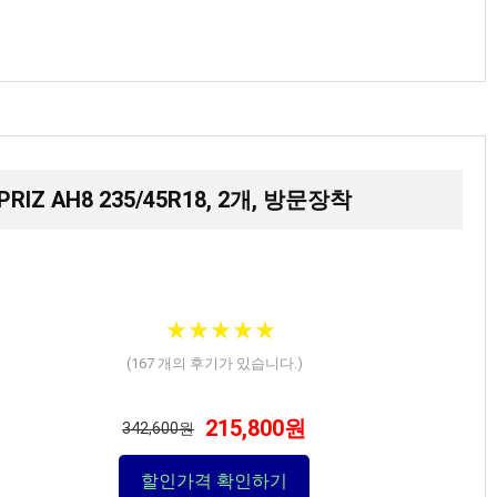
Z AH8 235/45R18, 2개, 방문장착
★
★
★
★
★
★
★
★
★
★
(
167
개의 후기가 있습니다.)
215,800원
342,600원
할인가격 확인하기