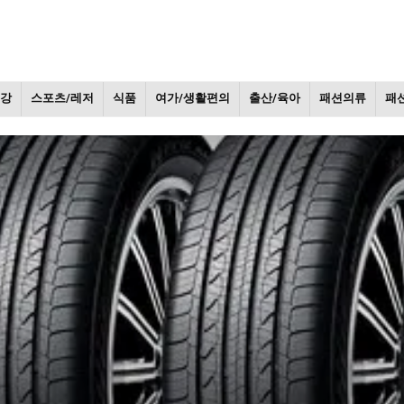
건강
스포츠/레저
식품
여가/생활편의
출산/육아
패션의류
패