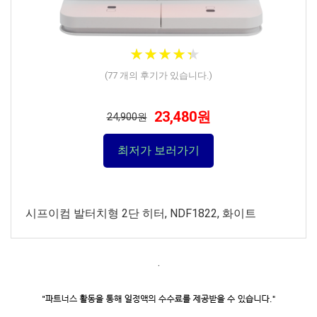
★
★
★
★
★
★
★
★
★
★
(
77
개의 후기가 있습니다.)
23,480원
24,900원
최저가 보러가기
시프이컴 발터치형 2단 히터, NDF1822, 화이트
.