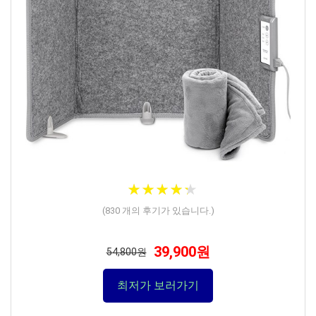
★
★
★
★
★
★
★
★
★
★
(
830
개의 후기가 있습니다.)
39,900원
54,800원
최저가 보러가기