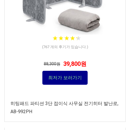
★
★
★
★
★
★
★
★
★
★
(
767
개의 후기가 있습니다.)
39,800원
88,300원
최저가 보러가기
히팅패드 파티션 3단 접이식 사무실 전기히터 발난로,
AB-992PH