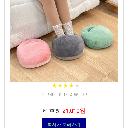
★
★
★
★
★
★
★
★
★
★
(
138
개의 후기가 있습니다.)
21,010원
50,000원
최저가 보러가기