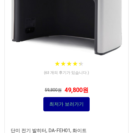
★
★
★
★
★
★
★
★
★
★
(
63
개의 후기가 있습니다.)
49,800원
59,800원
최저가 보러가기
단미 전기 발히터, DA-FEH01, 화이트