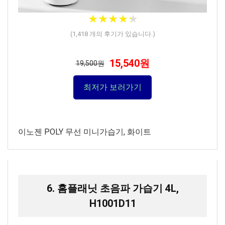
★
★
★
★
★
★
★
★
★
★
(
1,418
개의 후기가 있습니다.)
15,540원
19,500원
최저가 보러가기
이노젠 POLY 무선 미니가습기, 화이트
6. 홈플래닛 초음파 가습기 4L,
H1001D11