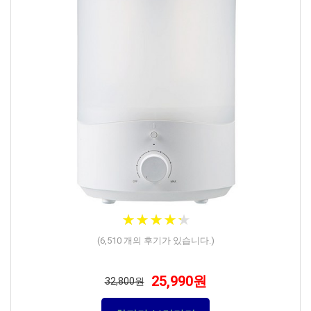
★
★
★
★
★
★
★
★
★
★
(
6,510
개의 후기가 있습니다.)
25,990원
32,800원