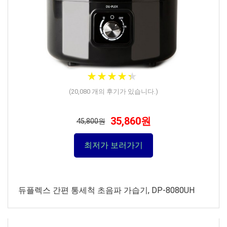
★
★
★
★
★
★
★
★
★
★
(
20,080
개의 후기가 있습니다.)
35,860원
45,800원
최저가 보러가기
듀플렉스 간편 통세척 초음파 가습기, DP-8080UH