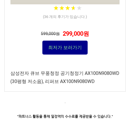
★
★
★
★
★
★
★
★
★
★
(
36
개의 후기가 있습니다.)
299,000원
599,000원
최저가 보러가기
삼성전자 큐브 무풍청정 공기청정기 AX100N9080WD
(30평형 저소음), 리퍼브 AX100N9080WD
.