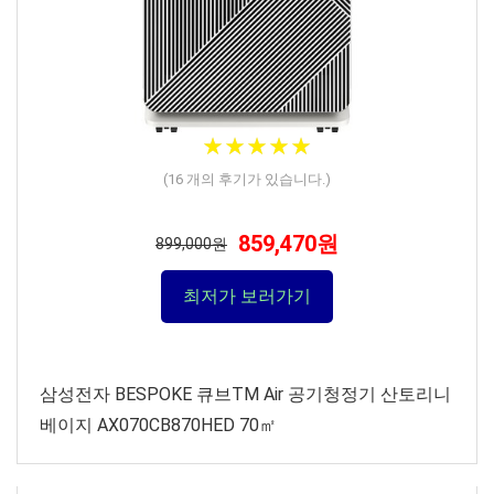
★
★
★
★
★
★
★
★
★
★
(
16
개의 후기가 있습니다.)
859,470원
899,000원
최저가 보러가기
삼성전자 BESPOKE 큐브TM Air 공기청정기 산토리니
베이지 AX070CB870HED 70㎡