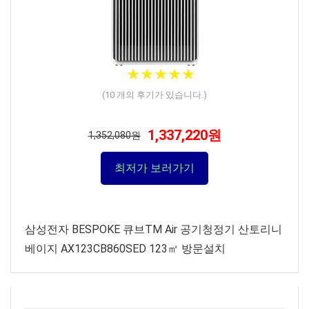
★
★
★
★
★
★
★
★
★
★
(
10
개의 후기가 있습니다.)
1,337,220원
1,352,080원
최저가 보러가기
삼성전자 BESPOKE 큐브TM Air 공기청정기 산토리니
베이지 AX123CB860SED 123㎡ 방문설치