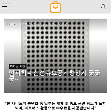
Home
»
엄지척~! 삼성큐브공기청정기 굿굿굿~
디지털/가전
엄지척~! 삼성큐브공기청정기 굿굿
굿~
“
본 사이트의 콘텐츠 중 일부는 제휴 및 홍보 관련 링크가 포함
되며
,
파트너스 활동으로 수수료를 제공받습니다
.”