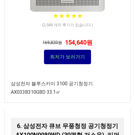
★
★
★
★
★
★
★
★
★
★
(
2,589
개의 후기가 있습니다.)
154,640원
169,820원
최저가 보러가기
삼성전자 블루스카이 3100 공기청정기
AX033B310GBD 33.1㎡
6. 삼성전자 큐브 무풍청정 공기청정기