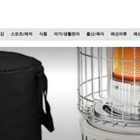
건강
스포츠/레저
식품
여가/생활편의
출산/육아
패션의류
패