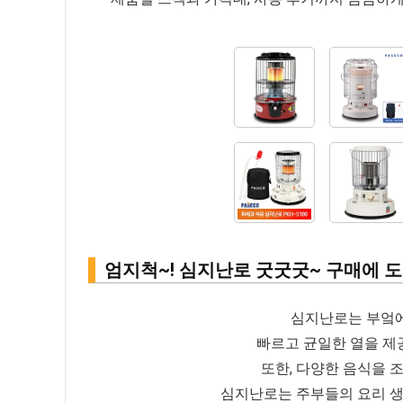
엄지척~! 심지난로 굿굿굿~ 구매에 도움
심지난로는 부엌에
빠르고 균일한 열을 제
또한, 다양한 음식을 
심지난로는 주부들의 요리 생