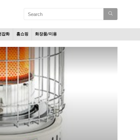
션잡화
홈쇼핑
화장품/미용