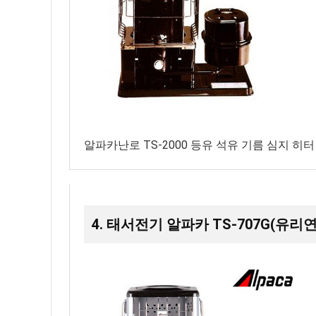
알파카난로 TS-2000 등유 석유 기름 심지 히
4. 태서전기 알파카 TS-707G(유리