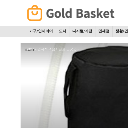
가구/인테리어
도서
디지털/가전
면세점
생활/
Home
»
엄지척~! 심지난로 굿굿굿~