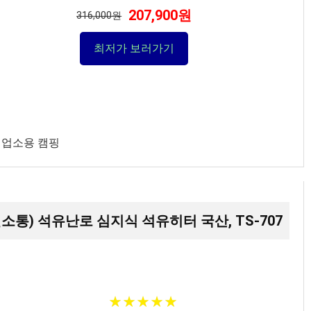
207,900원
316,000원
최저가 보러가기
터 업소용 캠핑
연소통) 석유난로 심지식 석유히터 국산, TS-707
★
★
★
★
★
★
★
★
★
★