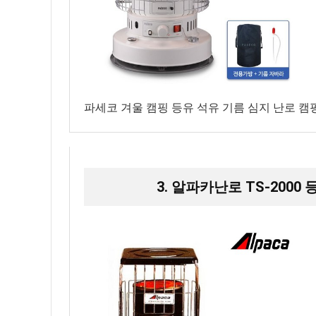
파세코 겨울 캠핑 등유 석유 기름 심지 난로 캠핑용
3. 알파카난로 TS-200