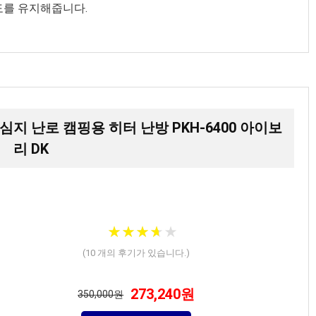
도를 유지해줍니다.
 심지 난로 캠핑용 히터 난방 PKH-6400 아이보
리 DK
★
★
★
★
★
★
★
★
★
★
(
10
개의 후기가 있습니다.)
273,240원
350,000원