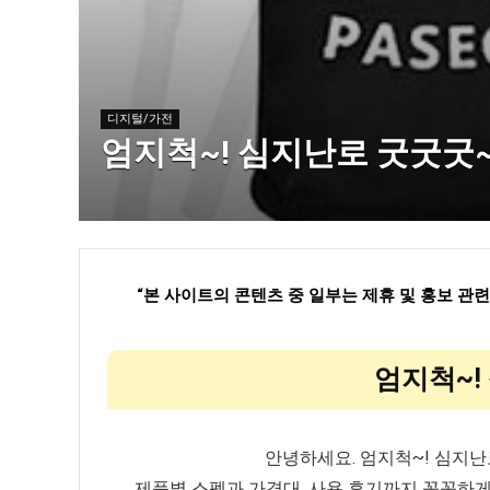
디지털/가전
엄지척~! 심지난로 굿굿굿
“
본 사이트의 콘텐츠 중 일부는 제휴 및 홍보 관
엄지척~!
안녕하세요. 엄지척~! 심지
제품별 스펙과 가격대, 사용 후기까지 꼼꼼하