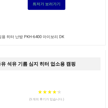
최저가 보러가기
 히터 난방 PKH-6400 아이보리 DK
0 등유 석유 기름 심지 히터 업소용 캠핑
★
★
★
★
★
★
★
★
★
★
(
5
개의 후기가 있습니다.)