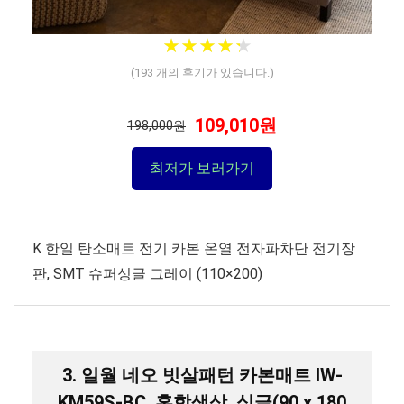
★
★
★
★
★
★
★
★
★
★
(
193
개의 후기가 있습니다.)
109,010원
198,000원
최저가 보러가기
K 한일 탄소매트 전기 카본 온열 전자파차단 전기장
판, SMT 슈퍼싱글 그레이 (110×200)
3. 일월 네오 빗살패턴 카본매트 IW-
KM59S-BC, 혼합색상, 싱글(90 x 180