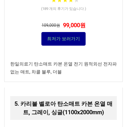
★
★
★
★
★
★
★
★
★
★
(
189
개의 후기가 있습니다.)
99,000원
109,000원
최저가 보러가기
한일의료기 탄소매트 카본 온열 전기 원적외선 전자파
없는 매트, 차콜 블루, 더블
5. 카리불 벨로아 탄소매트 카본 온열 매
트, 그레이, 싱글(1100x2000mm)