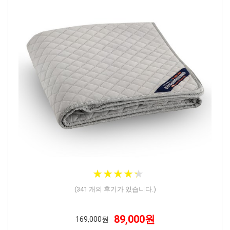
★
★
★
★
★
★
★
★
★
★
(
341
개의 후기가 있습니다.)
89,000원
169,000원