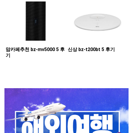
맘카페추천 ​bz-mv5000 5 후
신상 ​bz-t200bt 5 후기
기