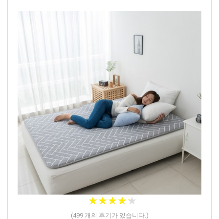
★
★
★
★
★
★
★
★
★
★
(
499
개의 후기가 있습니다.)