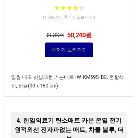
★
★
★
★
★
★
★
★
★
★
(
1,559
개의 후기가 있습니다.)
50,240원
51,390원
최저가 보러가기
일월 네오 빗살패턴 카본매트 IW-KM59S-BC, 혼합색
상, 싱글(90 x 180 cm)
4. 한일의료기 탄소매트 카본 온열 전기
원적외선 전자파없는 매트, 차콜 블루, 더