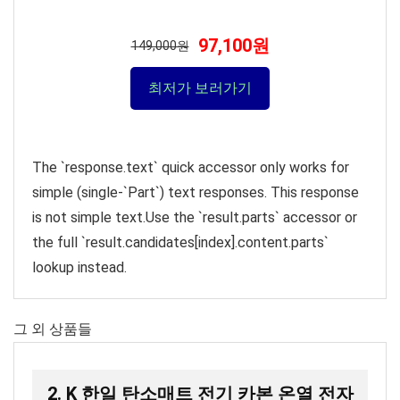
97,100원
149,000원
최저가 보러가기
The `response.text` quick accessor only works for
simple (single-`Part`) text responses. This response
is not simple text.Use the `result.parts` accessor or
the full `result.candidates[index].content.parts`
lookup instead.
그 외 상품들
2. K 한일 탄소매트 전기 카본 온열 전자