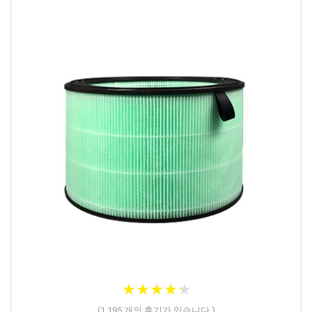
★
★
★
★
★
★
★
★
★
★
(
1,195
개의 후기가 있습니다.)