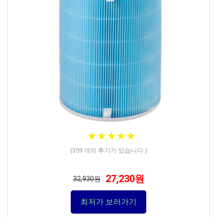
★
★
★
★
★
★
★
★
★
★
(
359
개의 후기가 있습니다.)
27,230원
32,930원
최저가 보러가기