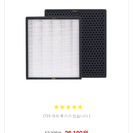
★
★
★
★
★
★
★
★
★
★
(
735
개의 후기가 있습니다.)