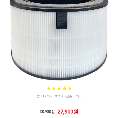
★
★
★
★
★
★
★
★
★
★
(
2,417
개의 후기가 있습니다.)
27,900원
38,900원