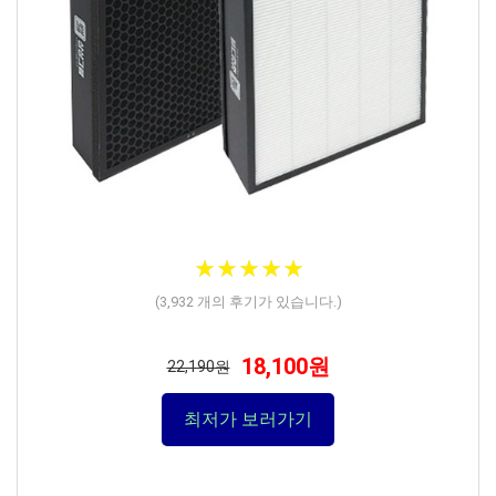
★
★
★
★
★
★
★
★
★
★
(
3,932
개의 후기가 있습니다.)
18,100원
22,190원
최저가 보러가기