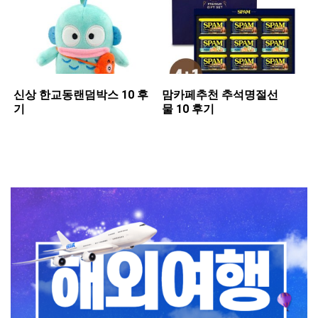
신상 ​한교동랜덤박스 10 후
맘카페추천 ​추석명절선
기
물 10 후기