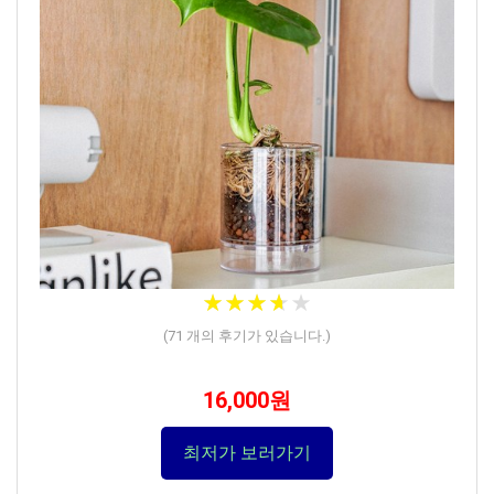
★
★
★
★
★
★
★
★
★
★
(
71
개의 후기가 있습니다.)
16,000원
최저가 보러가기