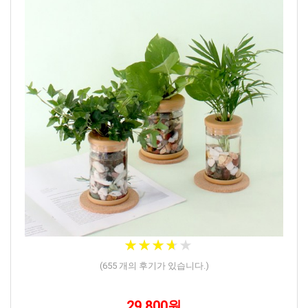
★
★
★
★
★
★
★
★
★
★
(
655
개의 후기가 있습니다.)
29,800원