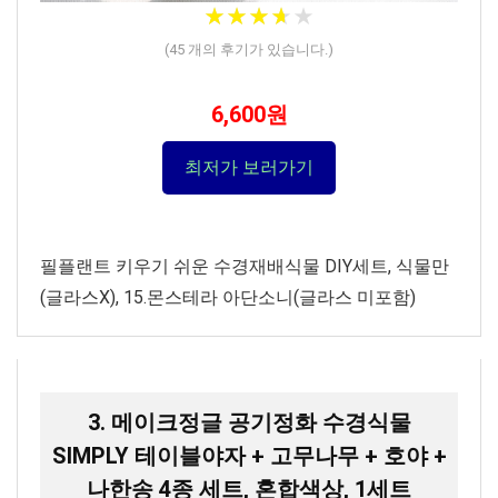
★
★
★
★
★
★
★
★
★
★
(
45
개의 후기가 있습니다.)
6,600원
최저가 보러가기
필플랜트 키우기 쉬운 수경재배식물 DIY세트, 식물만
(글라스X), 15.몬스테라 아단소니(글라스 미포함)
3. 메이크정글 공기정화 수경식물
SIMPLY 테이블야자 + 고무나무 + 호야 +
나한송 4종 세트, 혼합색상, 1세트