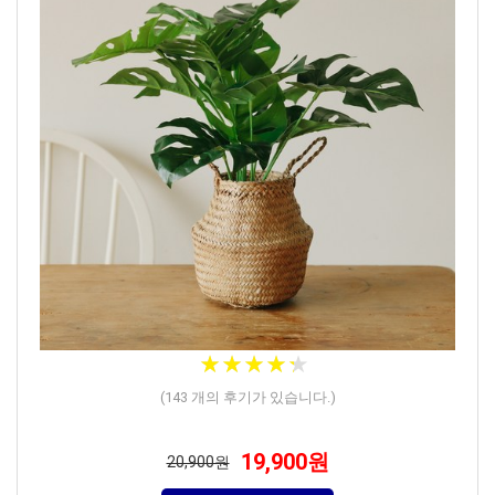
★
★
★
★
★
★
★
★
★
★
(
143
개의 후기가 있습니다.)
19,900원
20,900원