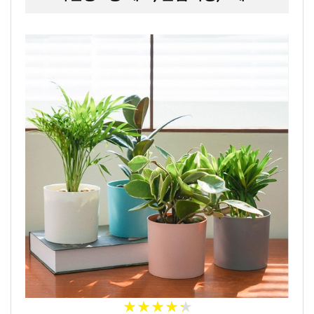
★
★
★
★
★
★
★
★
★
★