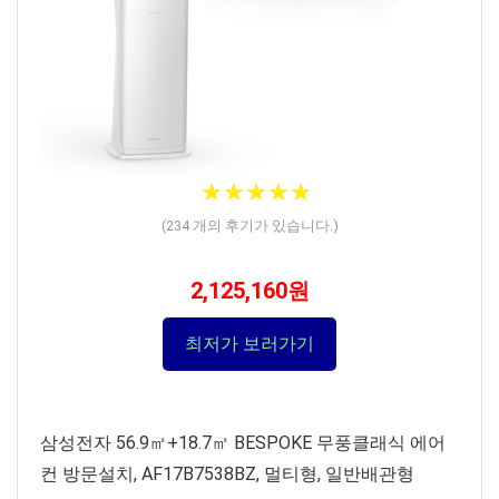
★
★
★
★
★
★
★
★
★
★
(
234
개의 후기가 있습니다.)
2,125,160원
최저가 보러가기
삼성전자 56.9㎡+18.7㎡ BESPOKE 무풍클래식 에어
컨 방문설치, AF17B7538BZ, 멀티형, 일반배관형