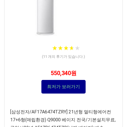
★
★
★
★
★
★
★
★
★
★
(
11
개의 후기가 있습니다.)
550,340원
최저가 보러가기
[삼성전자/AF17A6474TZRY] 21년형 멀티형에어컨
17+6형(매립환경) Q9000 베이지 전국/기본설치무료,