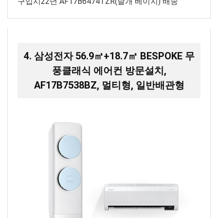
구입시22년 AF17B6474TZR(날개 베이지) 배송
4. 삼성전자 56.9㎡+18.7㎡ BESPOKE 무
풍클래식 에어컨 방문설치,
AF17B7538BZ, 멀티형, 일반배관형