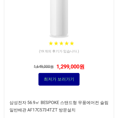
★
★
★
★
★
★
★
★
★
★
(
19
개의 후기가 있습니다.)
1,299,000원
1,649,000원
최저가 보러가기
삼성전자 56.9㎡ BESPOKE 스탠드형 무풍에어컨 슬림
일반배관 AF17C5734TZT 방문설치