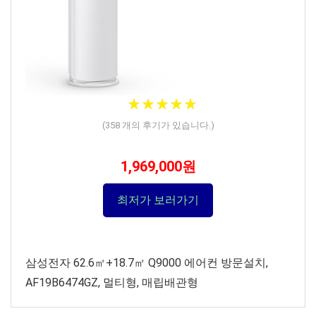
★
★
★
★
★
★
★
★
★
★
(
358
개의 후기가 있습니다.)
1,969,000원
최저가 보러가기
삼성전자 62.6㎡+18.7㎡ Q9000 에어컨 방문설치,
AF19B6474GZ, 멀티형, 매립배관형