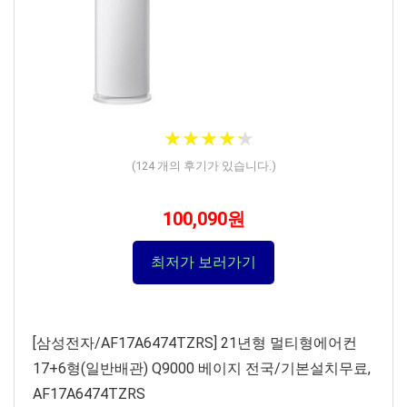
★
★
★
★
★
★
★
★
★
★
(
124
개의 후기가 있습니다.)
100,090원
최저가 보러가기
[삼성전자/AF17A6474TZRS] 21년형 멀티형에어컨
17+6형(일반배관) Q9000 베이지 전국/기본설치무료,
AF17A6474TZRS