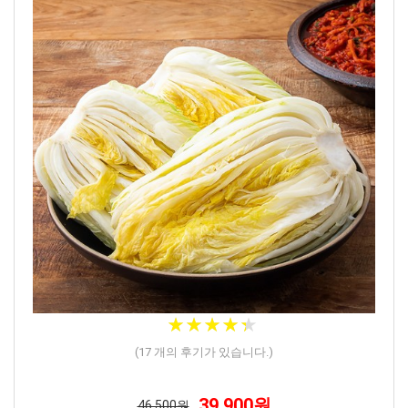
★
★
★
★
★
★
★
★
★
★
(
17
개의 후기가 있습니다.)
39,900원
46,500원