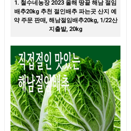
1. 철수네농장 2023 올해 땅끝 해남 절임
배추20kg 추천 절인배추 파는곳 산지 예
약 주문 판매, 해남절임배추20kg, 1/22산
지출발, 20kg