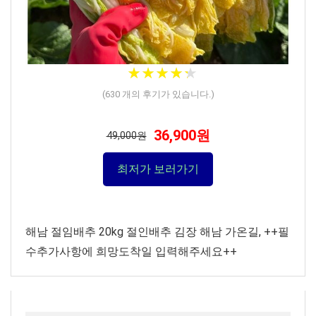
★
★
★
★
★
★
★
★
★
★
(
630
개의 후기가 있습니다.)
36,900원
49,000원
최저가 보러가기
해남 절임배추 20kg 절인배추 김장 해남 가온길, ++필
수추가사항에 희망도착일 입력해주세요++