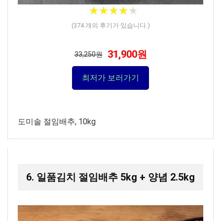
★
★
★
★
★
★
★
★
★
★
(
374
개의 후기가 있습니다.)
31,900원
33,250원
최저가 보러가기
도미솔 절임배추, 10kg
6. 일품김치 절임배추 5kg + 양념 2.5kg