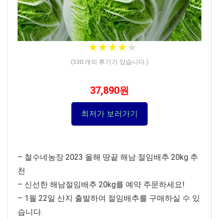
★
★
★
★
★
★
★
★
★
★
(
330
개의 후기가 있습니다.)
37,890원
최저가 보러가기
– 철수네농장 2023 올해 땅끝 해남 절임배추 20kg 추
천
– 신선한 해남절임배추 20kg를 예약 주문하세요!
– 1월 22일 산지 출발하여 절임배추를 구매하실 수 있
습니다.