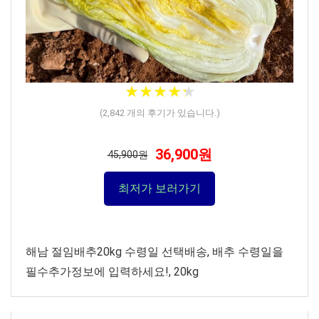
★
★
★
★
★
★
★
★
★
★
(
2,842
개의 후기가 있습니다.)
36,900원
45,900원
최저가 보러가기
해남 절임배추20kg 수령일 선택배송, 배추 수령일을
필수추가정보에 입력하세요!, 20kg