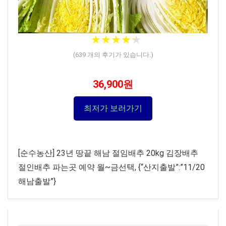
★
★
★
★
★
★
★
★
★
★
(
639
개의 후기가 있습니다.)
36,900원
최저가 보러가기
[순수농산] 23년 땅끝 해남 절임배추 20kg 김장배추
절인배추 파는곳 예약 월~금선택, {“산지출발”:”11/20
해남출발”}