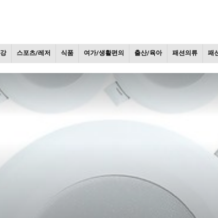
건강
스포츠/레저
식품
여가/생활편의
출산/육아
패션의류
패