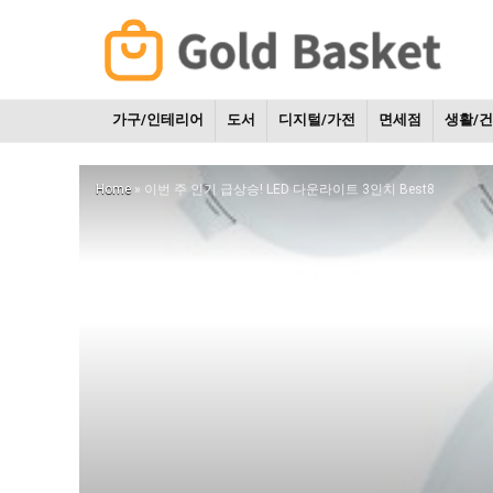
가구/인테리어
도서
디지털/가전
면세점
생활/
Home
»
이번 주 인기 급상승! LED 다운라이트 3인치 Best8