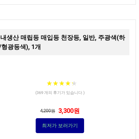
 국내생산 매립등 매입등 천장등, 일반, 주광색(하
/형광등색), 1개
★
★
★
★
★
★
★
★
★
★
(
369
개의 후기가 있습니다.)
3,300원
4,200원
최저가 보러가기