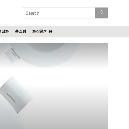
션잡화
홈쇼핑
화장품/미용