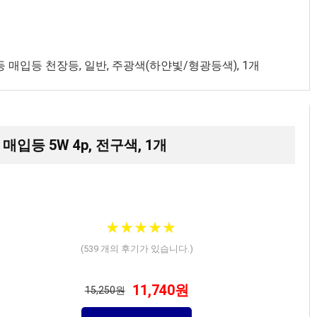
 매입등 천장등, 일반, 주광색(하얀빛/형광등색), 1개
매입등 5W 4p, 전구색, 1개
★
★
★
★
★
★
★
★
★
★
(
539
개의 후기가 있습니다.)
11,740원
15,250원