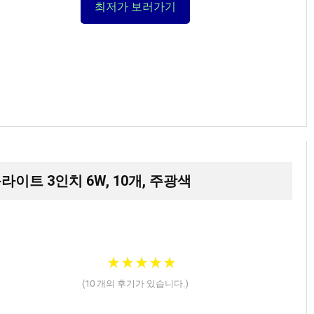
최저가 보러가기
운라이트 3인치 6W, 10개, 주광색
★
★
★
★
★
★
★
★
★
★
(
10
개의 후기가 있습니다.)