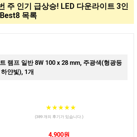
이번 주 인기 급상승! LED 다운라이트 3인
Best8 목록
트 램프 일반 8W 100 x 28 mm, 주광색(형광등
 하얀빛), 1개
★
★
★
★
★
★
★
★
★
★
(
389
개의 후기가 있습니다.)
4,900원