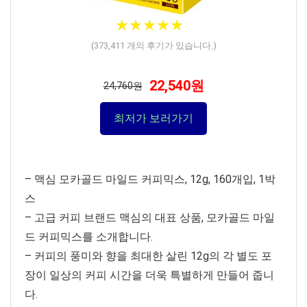
★
★
★
★
★
★
★
★
★
★
(
373,411
개의 후기가 있습니다.)
22,540원
24,760원
최저가 보러가기
– 맥심 모카골드 마일드 커피믹스, 12g, 160개입, 1박
스
– 고급 커피 브랜드 맥심의 대표 상품, 모카골드 마일
드 커피믹스를 소개합니다.
– 커피의 풍미와 향을 최대한 살린 12g의 각 별도 포
장이 일상의 커피 시간을 더욱 특별하게 만들어 줍니
다.