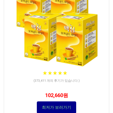
★
★
★
★
★
★
★
★
★
★
(
373,411
개의 후기가 있습니다.)
102,660원
최저가 보러가기