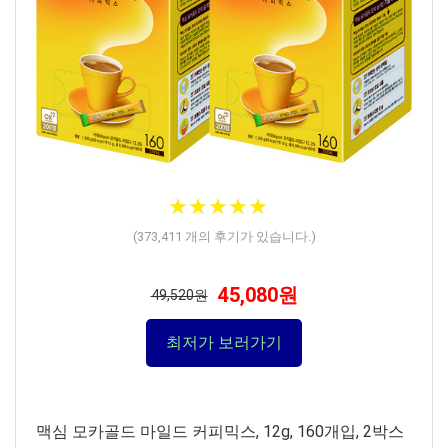
★
★
★
★
★
★
★
★
★
★
(
373,411
개의 후기가 있습니다.)
45,080원
49,520원
최저가 보러가기
맥심 모카골드 마일드 커피믹스, 12g, 160개입, 2박스