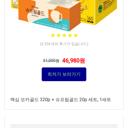
★
★
★
★
★
★
★
★
★
★
(
3,724
개의 후기가 있습니다.)
46,980원
51,000원
최저가 보러가기
맥심 모카골드 320p + 슈프림골드 20p 세트, 1세트