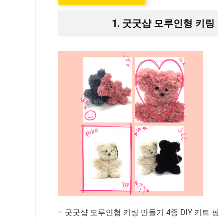
1. 굿굿샵 모루인형 키링 
– 굿굿샵 모루인형 키링 만들기 4종 DIY 키트