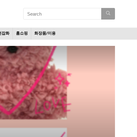
션잡화
홈쇼핑
화장품/미용