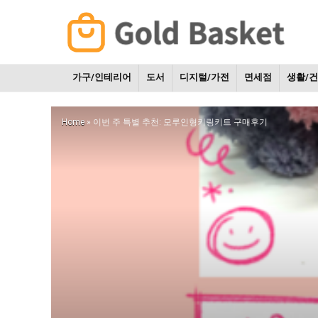
가구/인테리어
도서
디지털/가전
면세점
생활/
Home
»
이번 주 특별 추천: 모루인형키링키트 구매후기