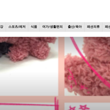
건강
스포츠/레저
식품
여가/생활편의
출산/육아
패션의류
패