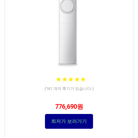
★
★
★
★
★
★
★
★
★
★
(
161
개의 후기가 있습니다.)
776,690원
최저가 보러가기