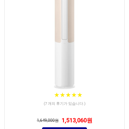
★
★
★
★
★
★
★
★
★
★
(
7
개의 후기가 있습니다.)
1,513,060원
1,649,000원