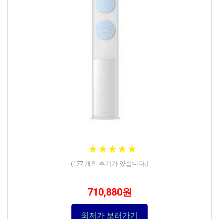
★
★
★
★
★
★
★
★
★
★
(
177
개의 후기가 있습니다.)
710,880원
최저가 보러가기