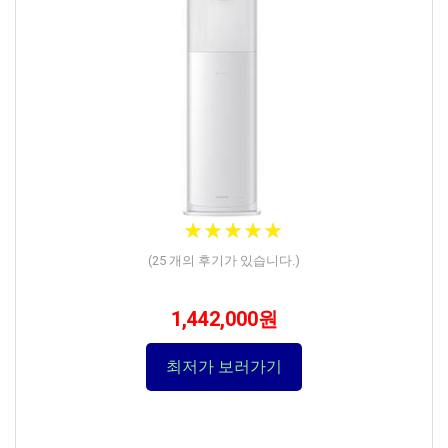
★
★
★
★
★
★
★
★
★
★
(
25
개의 후기가 있습니다.)
1,442,000원
최저가 보러가기