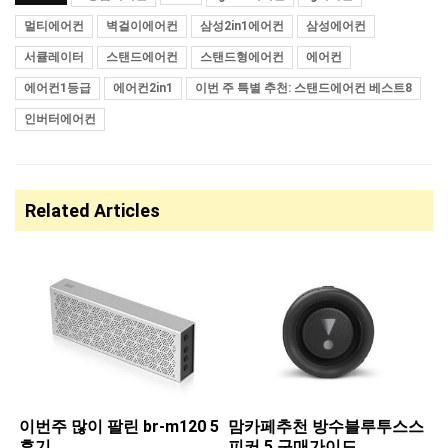
멀티에어컨
벽걸이에어컨
삼성2in1에어컨
삼성에어컨
서큘레이터
스탠드에어컨
스탠드형에어컨
에어컨
에어컨1등급
에어컨2in1
이번 주 특별 추천: 스탠드에어컨 베스트8
인버터에어컨
Related Articles
이번주 많이 팔린 ​br-m120 5
맘카페추천 ​방수블루투스스
후기
피커 5 구매가이드