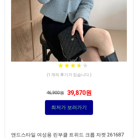
★
★
★
★
★
★
★
★
★
★
(
1
개의 후기가 있습니다.)
39,870원
46,900원
최저가 보러가기
앤드스타일 여성용 린부클 트위드 크롭 자켓 261687