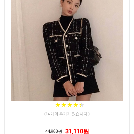
★
★
★
★
★
★
★
★
★
★
(
14
개의 후기가 있습니다.)
31,110원
44,900원