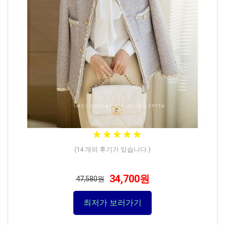
★
★
★
★
★
★
★
★
★
★
(
14
개의 후기가 있습니다.)
34,700원
47,580원
최저가 보러가기