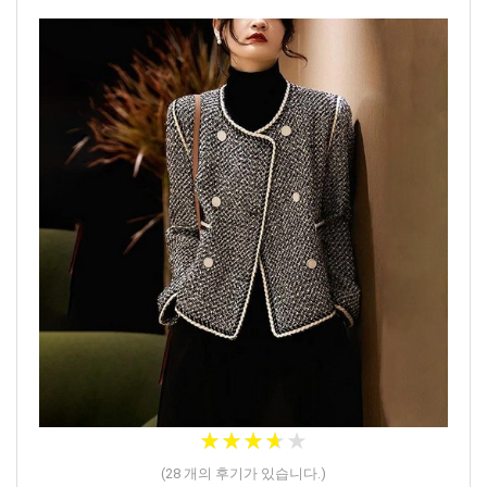
★
★
★
★
★
★
★
★
★
★
(
28
개의 후기가 있습니다.)