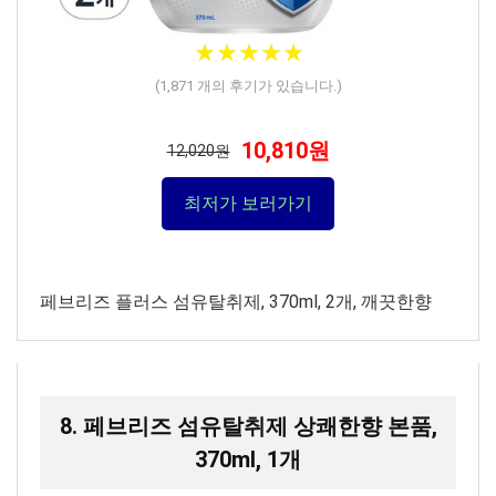
★
★
★
★
★
★
★
★
★
★
(
1,871
개의 후기가 있습니다.)
10,810원
12,020원
최저가 보러가기
페브리즈 플러스 섬유탈취제, 370ml, 2개, 깨끗한향
8. 페브리즈 섬유탈취제 상쾌한향 본품,
370ml, 1개