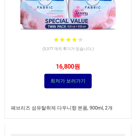
★
★
★
★
★
★
★
★
★
★
(
5,377
개의 후기가 있습니다.)
16,800원
최저가 보러가기
페브리즈 섬유탈취제 다우니향 본품, 900ml, 2개