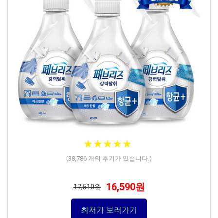
★
★
★
★
★
★
★
★
★
★
(
38,786
개의 후기가 있습니다.)
16,590원
17,510원
최저가 보러가기