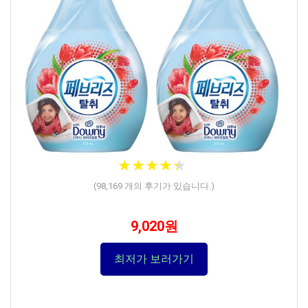
★
★
★
★
★
★
★
★
★
★
(
98,169
개의 후기가 있습니다.)
9,020원
최저가 보러가기