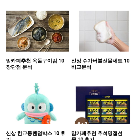
맘카페추천 ​옥돌구이김 10
신상 ​슈가버블선물세트 10
장단점 분석
비교분석
신상 ​한교동랜덤박스 10 후
맘카페추천 ​추석명절선
기
물 10 후기