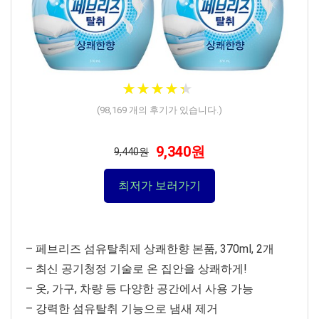
★
★
★
★
★
★
★
★
★
★
(
98,169
개의 후기가 있습니다.)
9,340원
9,440원
최저가 보러가기
– 페브리즈 섬유탈취제 상쾌한향 본품, 370ml, 2개
– 최신 공기청정 기술로 온 집안을 상쾌하게!
– 옷, 가구, 차량 등 다양한 공간에서 사용 가능
– 강력한 섬유탈취 기능으로 냄새 제거