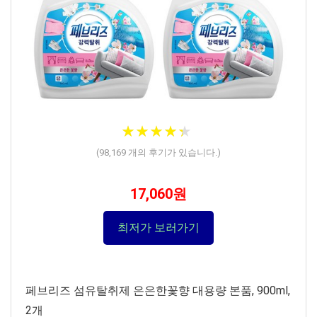
★
★
★
★
★
★
★
★
★
★
(
98,169
개의 후기가 있습니다.)
17,060원
최저가 보러가기
페브리즈 섬유탈취제 은은한꽃향 대용량 본품, 900ml,
2개