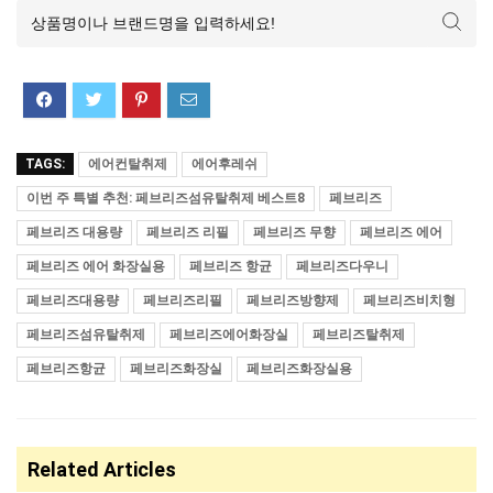
TAGS:
에어컨탈취제
에어후레쉬
이번 주 특별 추천: 페브리즈섬유탈취제 베스트8
페브리즈
페브리즈 대용량
페브리즈 리필
페브리즈 무향
페브리즈 에어
페브리즈 에어 화장실용
페브리즈 항균
페브리즈다우니
페브리즈대용량
페브리즈리필
페브리즈방향제
페브리즈비치형
페브리즈섬유탈취제
페브리즈에어화장실
페브리즈탈취제
페브리즈항균
페브리즈화장실
페브리즈화장실용
Related Articles