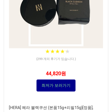
★
★
★
★
★
★
★
★
★
★
(
299
개의 후기가 있습니다.)
44,820원
최저가 보러가기
[HERA] 헤라 블랙쿠션 (본품15g+리필15g)[정품],