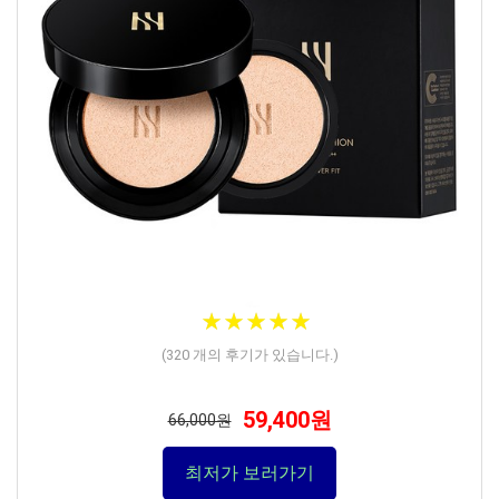
★
★
★
★
★
★
★
★
★
★
(
320
개의 후기가 있습니다.)
59,400원
66,000원
최저가 보러가기