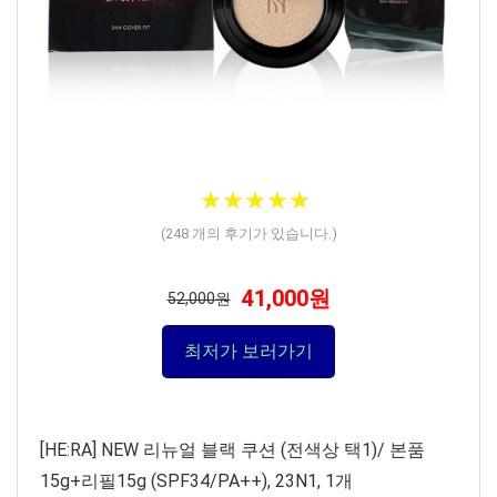
★
★
★
★
★
★
★
★
★
★
(
248
개의 후기가 있습니다.)
41,000원
52,000원
최저가 보러가기
[HE:RA] NEW 리뉴얼 블랙 쿠션 (전색상 택1)/ 본품
15g+리필15g (SPF34/PA++), 23N1, 1개