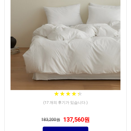
★
★
★
★
★
★
★
★
★
★
(
17
개의 후기가 있습니다.)
137,560원
183,200원