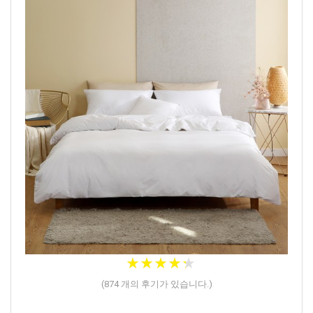
★
★
★
★
★
★
★
★
★
★
(
874
개의 후기가 있습니다.)