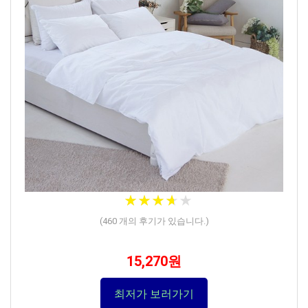
★
★
★
★
★
★
★
★
★
★
(
460
개의 후기가 있습니다.)
15,270원
최저가 보러가기