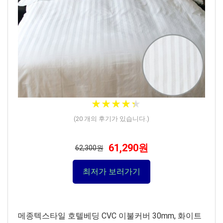
★
★
★
★
★
★
★
★
★
★
(
20
개의 후기가 있습니다.)
61,290원
62,300원
최저가 보러가기
메종텍스타일 호텔베딩 CVC 이불커버 30mm, 화이트