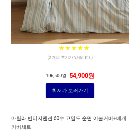
★
★
★
★
★
★
★
★
★
★
(
3
개의 후기가 있습니다.)
54,900원
106,500원
최저가 보러가기
마틸라 빈티지맨션 60수 고밀도 순면 이불커버+베개
커버세트