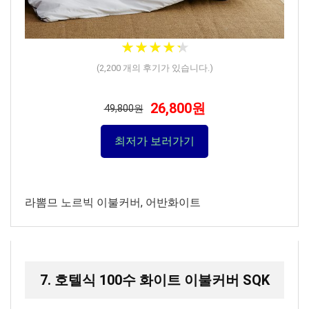
★
★
★
★
★
★
★
★
★
★
(
2,200
개의 후기가 있습니다.)
26,800원
49,800원
최저가 보러가기
라뽐므 노르빅 이불커버, 어반화이트
7. 호텔식 100수 화이트 이불커버 SQK