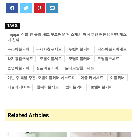
TAGS:
mqupin 이불 핀 클립 세트 부드러운 천 소재의 커버 쿠션 커튼용 양면 패스
너 흰색
구스이불커버
극세사침구세트
누빔이불커버
닥스이불커버세트
라지킹침구세트
모달이불세트
모달이불커버
모달침구세트
순면이불커버
싱글이불커버
알레르망침구세트
이번 주 특별 추천: 호텔이불커버 베스트8
이불 커버세트
이불커버
이불커버80수
침대이불세트
퀸이불커버
호텔이불커버
Related Articles