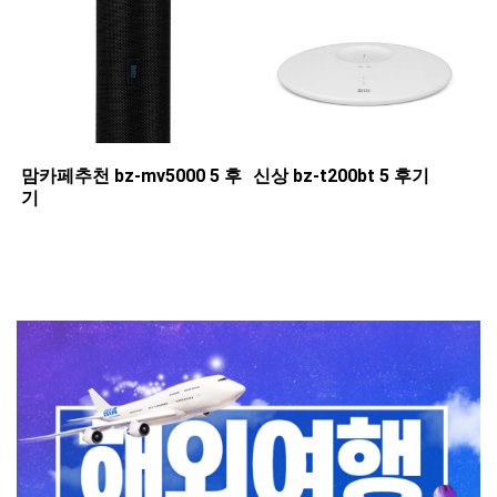
맘카페추천 ​bz-mv5000 5 후
신상 ​bz-t200bt 5 후기
기