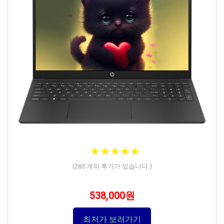
★
★
★
★
★
★
★
★
★
★
(
283
개의 후기가 있습니다.)
538,000원
최저가 보러가기