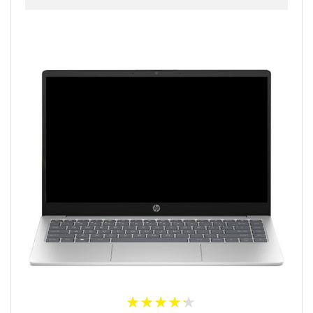
★
★
★
★
★
★
★
★
★
★