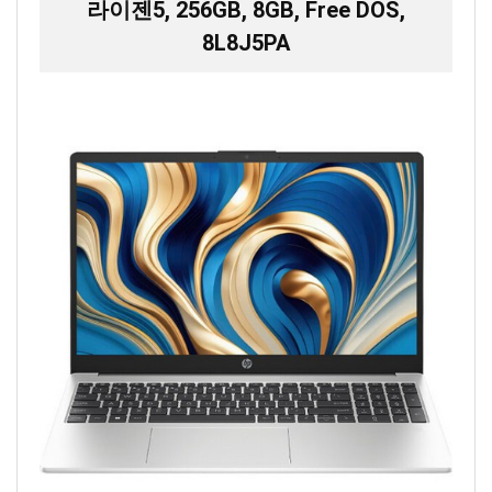
라이젠5, 256GB, 8GB, Free DOS,
8L8J5PA