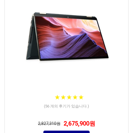
★
★
★
★
★
★
★
★
★
★
(
56
개의 후기가 있습니다.)
2,675,900원
2,827,310원