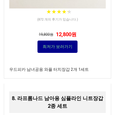
★
★
★
★
★
★
★
★
★
★
(
872
개의 후기가 있습니다.)
12,800원
19,800원
최저가 보러가기
우드피카 남녀공용 와플 터치장갑 2개 1세트
8. 라프롬나드 남아용 심플라인 니트장갑
2종 세트