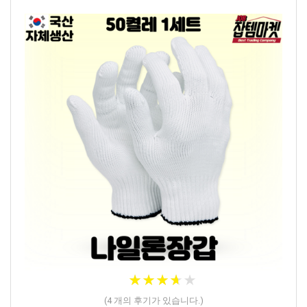
★
★
★
★
★
★
★
★
★
★
(
4
개의 후기가 있습니다.)