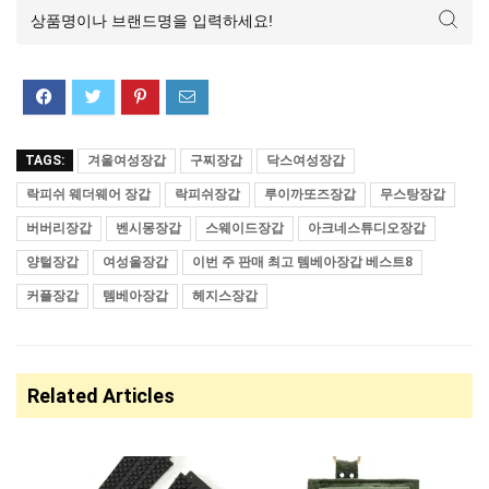
TAGS:
겨울여성장갑
구찌장갑
닥스여성장갑
락피쉬 웨더웨어 장갑
락피쉬장갑
루이까또즈장갑
무스탕장갑
버버리장갑
벤시몽장갑
스웨이드장갑
아크네스튜디오장갑
양털장갑
여성울장갑
이번 주 판매 최고 템베아장갑 베스트8
커플장갑
템베아장갑
헤지스장갑
Related Articles