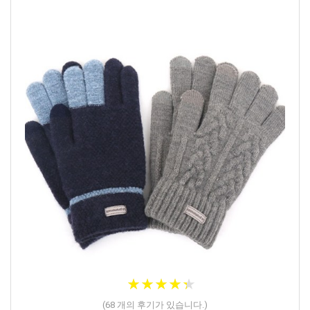
★
★
★
★
★
★
★
★
★
★
(
68
개의 후기가 있습니다.)