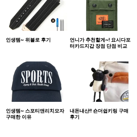
인생템~ 위블로 후기
언니가 추천할게~! 요시다포
터카드지갑 장점 단점 비교
인생템~ 스포티앤리치모자
내돈내산!! 숀더쉽키링 구매
구매한 이유
후기