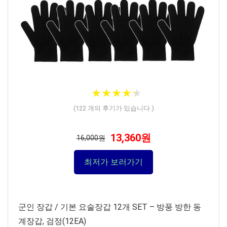
★
★
★
★
★
★
★
★
★
★
(
122
개의 후기가 있습니다.)
13,360원
16,000원
최저가 보러가기
군인 장갑 / 기본 요술장갑 12개 SET – 방풍 방한 동
계장갑, 검정(12EA)