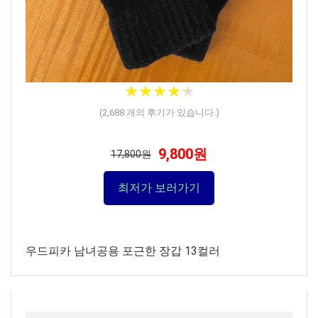
★
★
★
★
★
★
★
★
★
★
(
2,688
개의 후기가 있습니다.)
9,800원
17,800원
최저가 보러가기
우드피카 남녀공용 포근한 장갑 13컬러