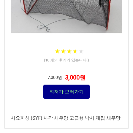
★
★
★
★
★
★
★
★
★
★
(
10
개의 후기가 있습니다.)
3,000원
7,000원
최저가 보러가기
사요피싱 (SYF) 사각 새우망 고급형 낚시 채집 새우망