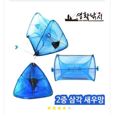
★
★
★
★
★
★
★
★
★
★