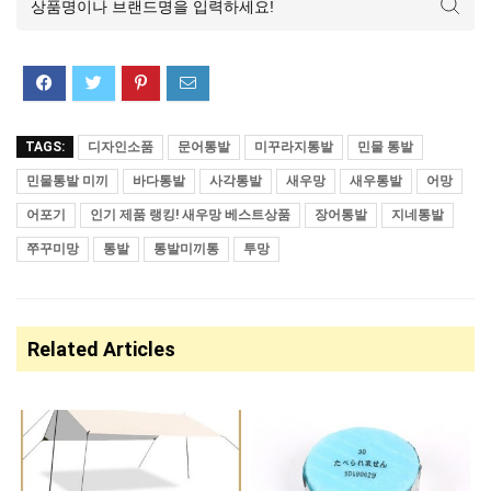
TAGS:
디자인소품
문어통발
미꾸라지통발
민물 통발
민물통발 미끼
바다통발
사각통발
새우망
새우통발
어망
어포기
인기 제품 랭킹! 새우망 베스트상품
장어통발
지네통발
쭈꾸미망
통발
통발미끼통
투망
Related Articles