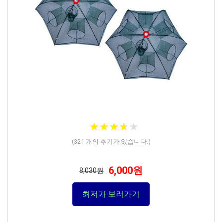
★
★
★
★
★
★
★
★
★
★
(
321
개의 후기가 있습니다.)
6,000원
8,030원
최저가 보러가기