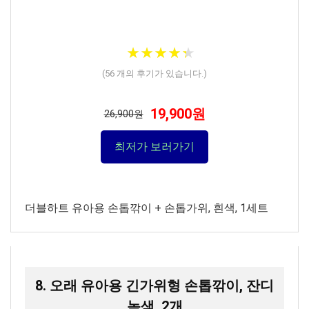
★
★
★
★
★
★
★
★
★
★
(
56
개의 후기가 있습니다.)
19,900원
26,900원
최저가 보러가기
더블하트 유아용 손톱깎이 + 손톱가위, 흰색, 1세트
8. 오래 유아용 긴가위형 손톱깎이, 잔디
녹색, 2개