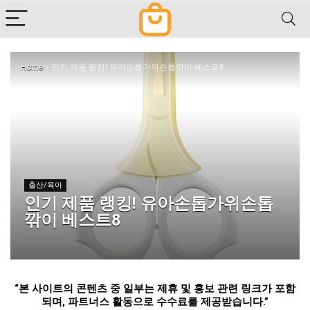
Home
»
인기 제품 랭킹! 유아손톱가위손톱깎이 베스트8
출산/육아
인기 제품 랭킹! 유아손톱가위손톱
깎이 베스트8
“
본 사이트의 콘텐츠 중 일부는 제휴 및 홍보 관련 링크가 포함
되며
,
파트너스 활동으로 수수료를 제공받습니다
.”