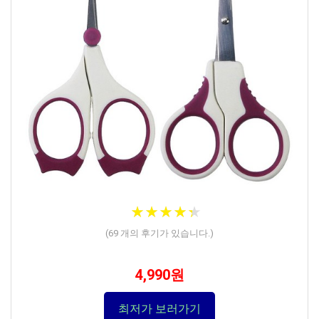
★
★
★
★
★
★
★
★
★
★
(
69
개의 후기가 있습니다.)
4,990원
최저가 보러가기