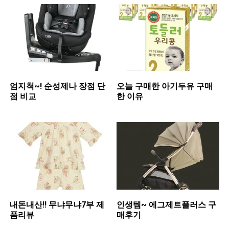
엄지척~! 순성제나 장점 단
오늘 구매한 아기두유 구매
점 비교
한 이유
내돈내산!! 무냐무냐7부 제
인생템~ 에그제트플러스 구
품리뷰
매후기