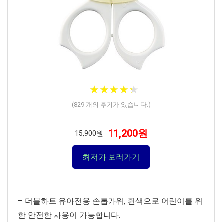
★
★
★
★
★
★
★
★
★
★
(
829
개의 후기가 있습니다.)
11,200원
15,900원
최저가 보러가기
– 더블하트 유아전용 손톱가위, 흰색으로 어린이를 위
한 안전한 사용이 가능합니다.