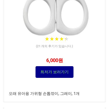
★
★
★
★
★
★
★
★
★
★
(
21
개의 후기가 있습니다.)
6,000원
최저가 보러가기
오래 유아용 가위형 손톱깎이, 그레이, 1개