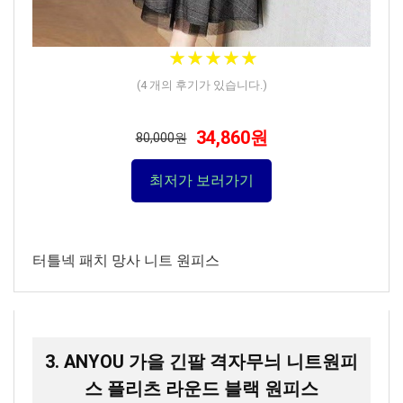
★
★
★
★
★
★
★
★
★
★
(
4
개의 후기가 있습니다.)
34,860원
80,000원
최저가 보러가기
터틀넥 패치 망사 니트 원피스
3. ANYOU 가을 긴팔 격자무늬 니트원피
스 플리츠 라운드 블랙 원피스