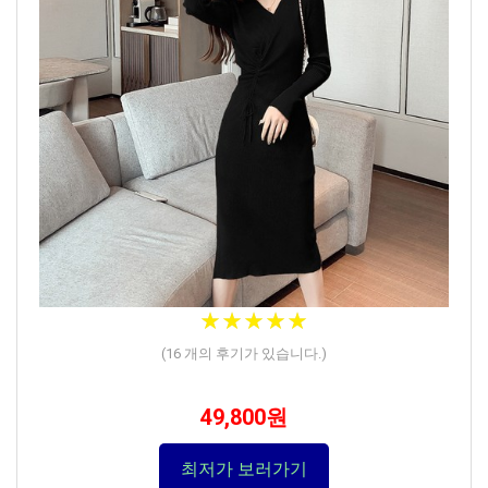
★
★
★
★
★
★
★
★
★
★
(
16
개의 후기가 있습니다.)
49,800원
최저가 보러가기