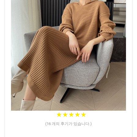
★
★
★
★
★
★
★
★
★
★
(
16
개의 후기가 있습니다.)