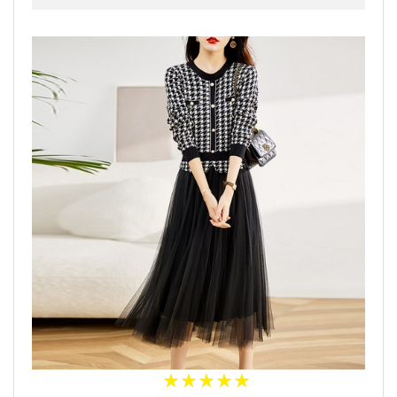
★
★
★
★
★
★
★
★
★
★