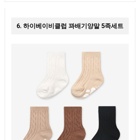
6. 하이베이비클럽 꽈배기양말 5족세트