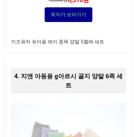
8,310원
최저가 보러가기
키즈퓨처 유아용 레이 중목 양말 5켤레 세트
4. 지앤 아동용 g아르시 골지 양말 6족 세
트