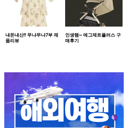
내돈내산!! 무냐무냐7부 제
인생템~ 에그제트플러스 구
품리뷰
매후기