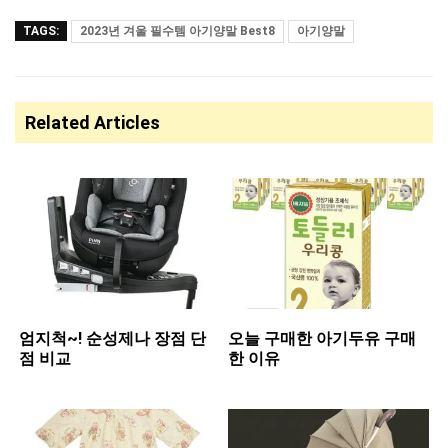
TAGS:
2023년 겨울 필수템 아기양말 Best8
아기양말
Related Articles
엄지척~! 순성제나 장점 단
오늘 구매한 아기두유 구매
점 비교
한 이유