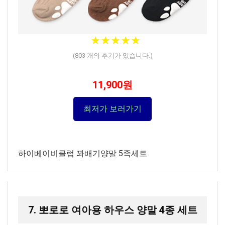
★★★★★
★★★★★
(
803
개의 후기가 있습니다.)
11,900원
최저가 보러가기
하이베이비클럽 꽈배기양말 5족세트
7. 뽀로로 여아용 하우스 양말 4종 세트