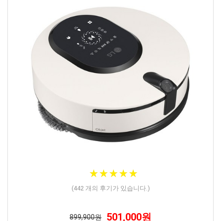
★
★
★
★
★
★
★
★
★
★
(
442
개의 후기가 있습니다.)
501,000원
899,900원