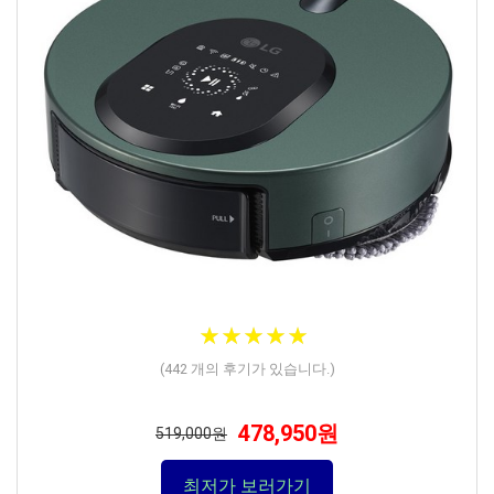
★
★
★
★
★
★
★
★
★
★
(
442
개의 후기가 있습니다.)
478,950원
519,000원
최저가 보러가기