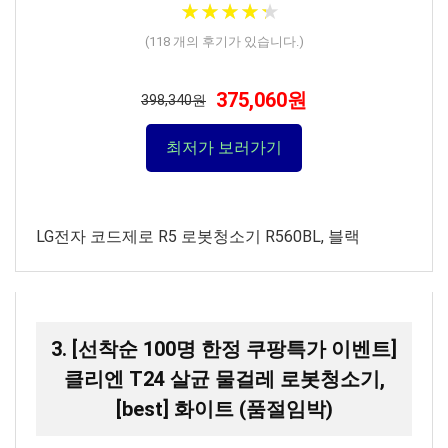
★
★
★
★
★
★
★
★
★
★
(
118
개의 후기가 있습니다.)
375,060원
398,340원
최저가 보러가기
LG전자 코드제로 R5 로봇청소기 R560BL, 블랙
3. [선착순 100명 한정 쿠팡특가 이벤트]
클리엔 T24 살균 물걸레 로봇청소기,
[best] 화이트 (품절임박)