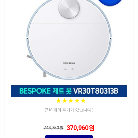
★
★
★
★
★
★
★
★
★
★
(
718
개의 후기가 있습니다.)
370,960원
748,750원