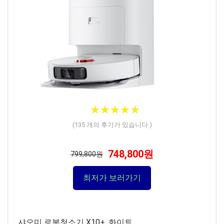
★
★
★
★
★
★
★
★
★
★
(
135
개의 후기가 있습니다.)
748,800원
799,800원
최저가 보러가기
샤오미 로봇청소기 X10+, 화이트