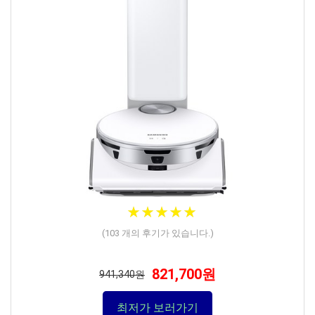
★
★
★
★
★
★
★
★
★
★
(
103
개의 후기가 있습니다.)
821,700원
941,340원
최저가 보러가기