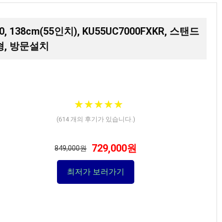
00, 138cm(55인치), KU55UC7000FXKR, 스탠드
형, 방문설치
★
★
★
★
★
★
★
★
★
★
(
614
개의 후기가 있습니다.)
729,000원
849,000원
최저가 보러가기