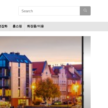
션잡화
홈쇼핑
화장품/미용