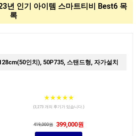
2023년 인기 아이템 스마트티비 Best6 목
록
, 128cm(50인치), 50P735, 스탠드형, 자가설치
★
★
★
★
★
★
★
★
★
★
(
3,273
개의 후기가 있습니다.)
399,000원
419,000원