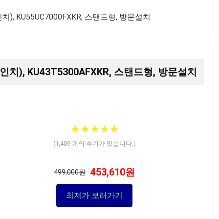
55인치), KU55UC7000FXKR, 스탠드형, 방문설치
(43인치), KU43T5300AFXKR, 스탠드형, 방문설치
★
★
★
★
★
★
★
★
★
★
(
1,409
개의 후기가 있습니다.)
453,610원
499,000원
최저가 보러가기