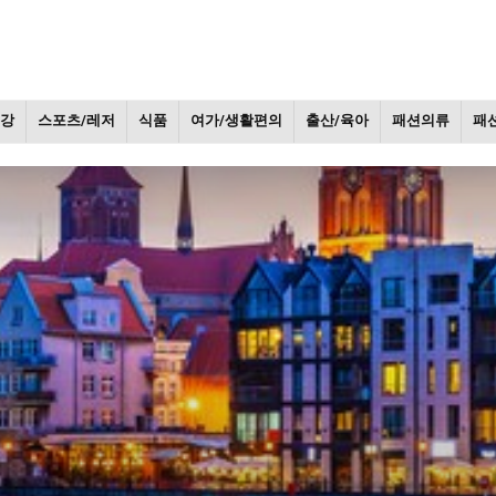
건강
스포츠/레저
식품
여가/생활편의
출산/육아
패션의류
패