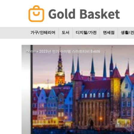
가구/인테리어
도서
디지털/가전
면세점
생활/
Home
»
2023년 인기 아이템 스마트티비 Best6