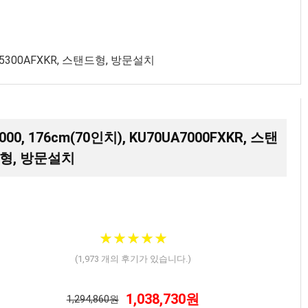
3T5300AFXKR, 스탠드형, 방문설치
00, 176cm(70인치), KU70UA7000FXKR, 스탠
형, 방문설치
★
★
★
★
★
★
★
★
★
★
(
1,973
개의 후기가 있습니다.)
1,038,730원
1,294,860원