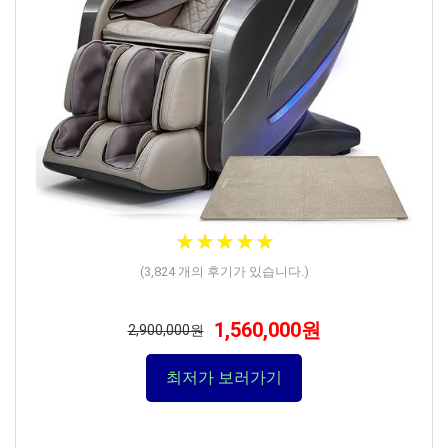
★
★
★
★
★
★
★
★
★
★
(
3,824
개의 후기가 있습니다.)
1,560,000원
2,900,000원
최저가 보러가기