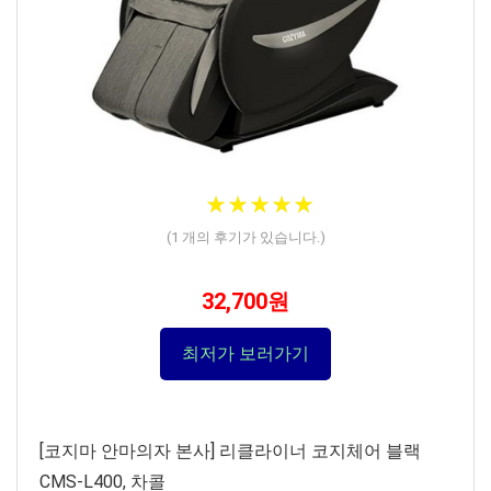
★
★
★
★
★
★
★
★
★
★
(
1
개의 후기가 있습니다.)
32,700원
최저가 보러가기
[코지마 안마의자 본사] 리클라이너 코지체어 블랙
CMS-L400, 차콜