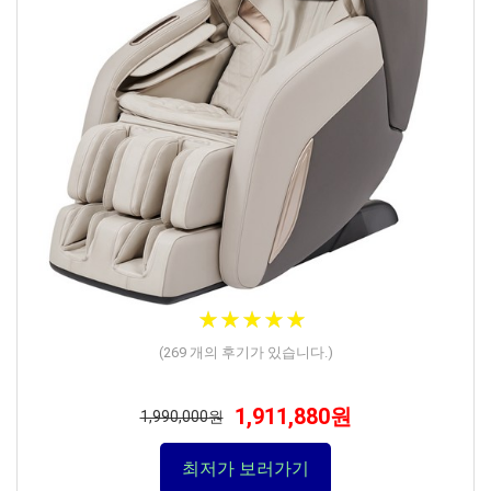
★
★
★
★
★
★
★
★
★
★
(
269
개의 후기가 있습니다.)
1,911,880원
1,990,000원
최저가 보러가기