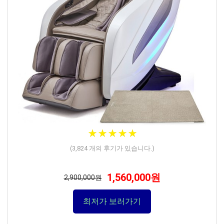
★
★
★
★
★
★
★
★
★
★
(
3,824
개의 후기가 있습니다.)
1,560,000원
2,900,000원
최저가 보러가기