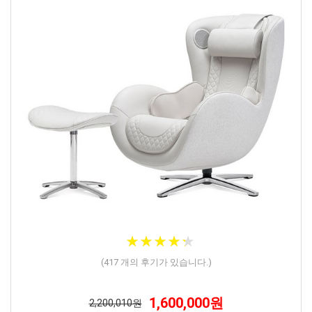
★
★
★
★
★
★
★
★
★
★
(
417
개의 후기가 있습니다.)
1,600,000원
2,200,010원