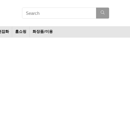
션잡화
홈쇼핑
화장품/미용