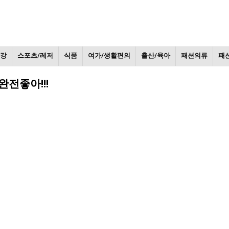
건강
스포츠/레저
식품
여가/생활편의
출산/육아
패션의류
패
전좋아!!!