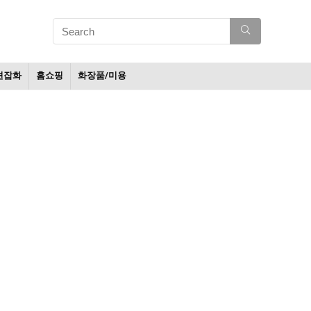
션잡화
홈쇼핑
화장품/미용