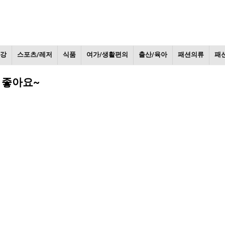
건강
스포츠/레저
식품
여가/생활편의
출산/육아
패션의류
패
 좋아요~