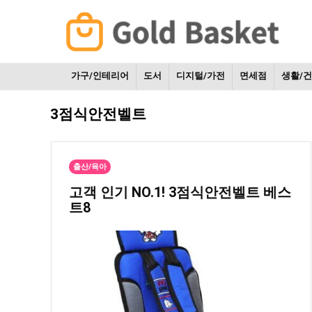
가구/인테리어
도서
디지털/가전
면세점
생활/
3점식안전벨트
출산/육아
고객 인기 NO.1! 3점식안전벨트 베스
트8