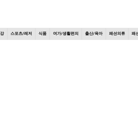
건강
스포츠/레저
식품
여가/생활편의
출산/육아
패션의류
패