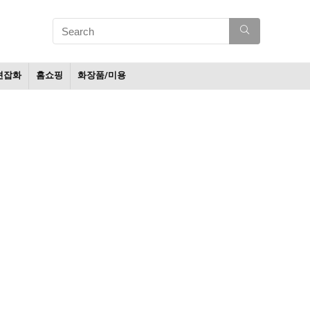
션잡화
홈쇼핑
화장품/미용